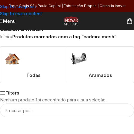
Skip to navigation
Frete Grátis São Paulo Capital | Fabricação Própria | Garantia Inovar
Skip to main content
Menu
cadeira mesh
Início
/
Produtos marcados com a tag “cadeira mesh”
Todas
Aramados
Filters
Nenhum produto foi encontrado para a sua seleção.