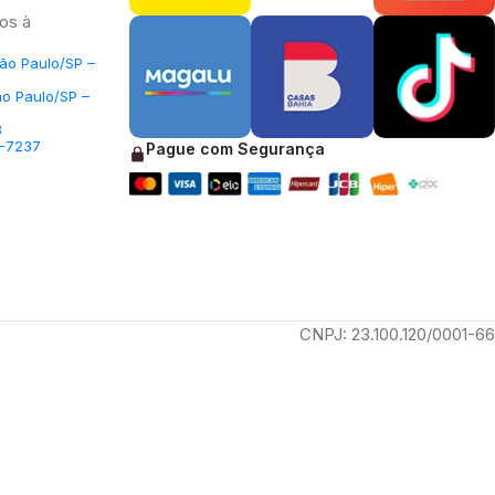
os à
São Paulo/SP –
ão Paulo/SP –
3
5-7237
Pague com Segurança
CNPJ: 23.100.120/0001-66