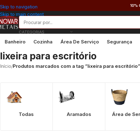
10% 
Skip to navigation
Skip to main content
CATEGORIAS
Banheiro
Cozinha
Área De Serviço
Segurança
lixeira para escritório
Início
/
Produtos marcados com a tag “lixeira para escritório
Todas
Aramados
Área de Se