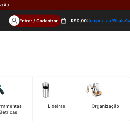
ARTÃO
Comprar via WhatsA
Entrar / Cadastrar
R$
0,00
rramentas
Lixeiras
Organização
Elétricas