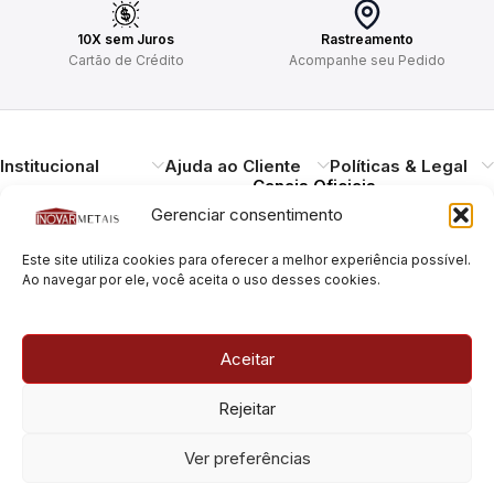
10X sem Juros
Rastreamento
Cartão de Crédito
Acompanhe seu Pedido
Institucional
Ajuda ao Cliente
Políticas & Legal
Canais Oficiais
Gerenciar consentimento
Entregando qualidade,
Este site utiliza cookies para oferecer a melhor experiência possível.
durabilidade e design.
Ao navegar por ele, você aceita o uso desses cookies.
Atendimento ao
Cliente
Necessitando de ajuda?
Aceitar
Pague com Segurança
Estamos à disposição.
Rua Pais Leme, 180, Pinheiros
Rejeitar
São Paulo/SP – CEP: 05424-
010
Rua Pais Leme, 70, Pinheiros
Ver preferências
São Paulo/SP – CEP: 05424-
010