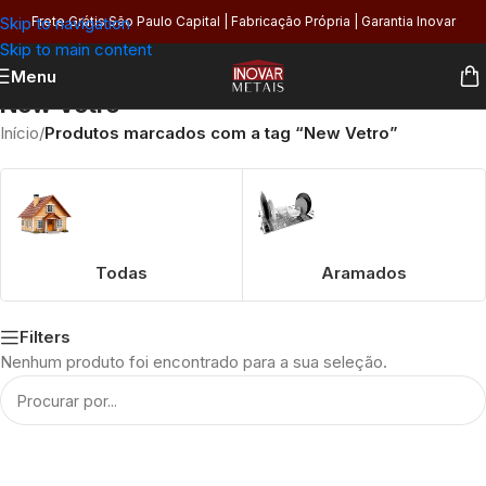
Skip to navigation
Frete Grátis São Paulo Capital | Fabricação Própria | Garantia Inovar
Skip to main content
Menu
New Vetro
Início
/
Produtos marcados com a tag “New Vetro”
Todas
Aramados
Filters
Nenhum produto foi encontrado para a sua seleção.