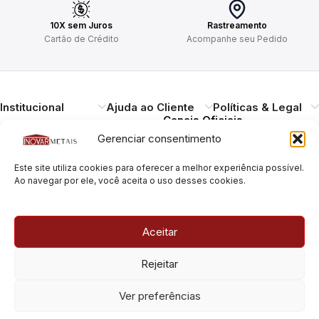
10X sem Juros
Rastreamento
Cartão de Crédito
Acompanhe seu Pedido
Institucional
Ajuda ao Cliente
Políticas & Legal
Canais Oficiais
Gerenciar consentimento
Entregando qualidade,
Este site utiliza cookies para oferecer a melhor experiência possível.
durabilidade e design.
Ao navegar por ele, você aceita o uso desses cookies.
Atendimento ao
Cliente
Necessitando de ajuda?
Aceitar
Pague com Segurança
Estamos à disposição.
Rua Pais Leme, 180, Pinheiros
Rejeitar
São Paulo/SP – CEP: 05424-
010
Rua Pais Leme, 70, Pinheiros
Ver preferências
São Paulo/SP – CEP: 05424-
010