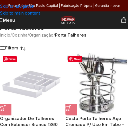
Skip to navigation
Frete Grátis São Paulo Capital | Fabricação Própria | Garantia Inovar
Skip to main content
Menu
Porta Talheres
Início
/
Cozinha
/
Organização
/
Porta Talheres
Filters
Save
Save
Organizador De Talheres
Cesto Porta Talheres Aço
Com Extensor Branco 1360
Cromado P/ Uso Em Tubo –