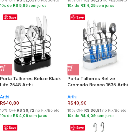
10% OFF
R$ 52,65
no Pix/Boleto
10% OFF
R$ 38,25
no Pix/Boleto
10x de
R$ 5,85
sem juros
10x de
R$ 4,25
sem juros
Save
Save
Porta Talheres Belize Black
Porta Talheres Belize
Life 2548 Arthi
Cromado Branco 1635 Arthi
Arthi
Arthi
R$
40,80
R$
40,90
10% OFF
R$ 36,72
no Pix/Boleto
10% OFF
R$ 36,81
no Pix/Boleto
10x de
R$ 4,08
sem juros
10x de
R$ 4,09
sem juros
Save
Save