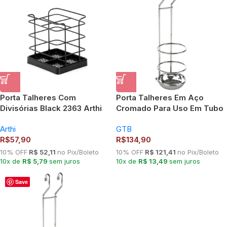
Porta Talheres Com
Porta Talheres Em Aço
Divisórias Black 2363 Arthi
Cromado Para Uso Em Tubo
Barra 7001
Arthi
GTB
R$
57,90
R$
134,90
10% OFF
R$ 52,11
no Pix/Boleto
10% OFF
R$ 121,41
no Pix/Boleto
10x de
R$ 5,79
sem juros
10x de
R$ 13,49
sem juros
Save