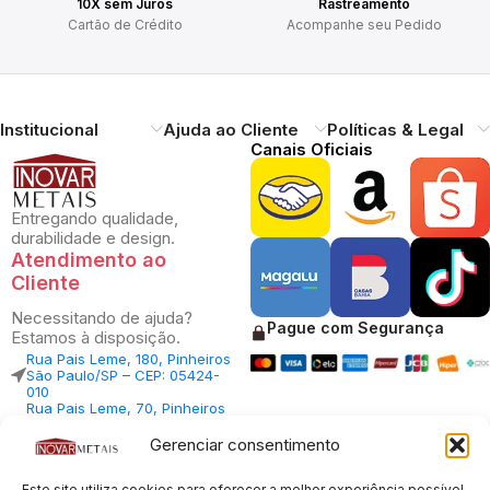
10X sem Juros
Rastreamento
Cartão de Crédito
Acompanhe seu Pedido
Institucional
Ajuda ao Cliente
Políticas & Legal
Canais Oficiais
Entregando qualidade,
durabilidade e design.
Atendimento ao
Cliente
Necessitando de ajuda?
Pague com Segurança
Estamos à disposição.
Rua Pais Leme, 180, Pinheiros
São Paulo/SP – CEP: 05424-
010
Rua Pais Leme, 70, Pinheiros
São Paulo/SP – CEP: 05424-
010
Gerenciar consentimento
Central Vendas: (11) 98812-
5033
Central Atendimento: (11)
Este site utiliza cookies para oferecer a melhor experiência possível.