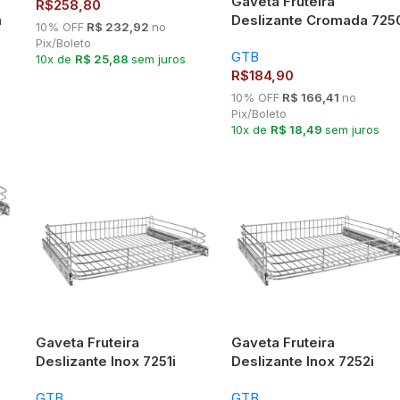
Gaveta Fruteira
R$
258,80
m
Deslizante Cromada 725
10% OFF
R$ 232,92
no
Pix/Boleto
GTB
10x de
R$ 25,88
sem juros
R$
184,90
10% OFF
R$ 166,41
no
Pix/Boleto
10x de
R$ 18,49
sem juros
Gaveta Fruteira
Gaveta Fruteira
Deslizante Inox 7251i
Deslizante Inox 7252i
GTB
GTB