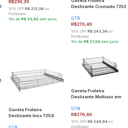
Gaveta Fruteira
R$
236,20
0
Deslizante Cromada 7252
10% OFF
R$ 212,58
no
Pix/Boleto
GTB
10x de
R$ 23,62
sem juros
R$
270,40
10% OFF
R$ 243,36
no
Pix/Boleto
10x de
R$ 27,04
sem juros
Gaveta Fruteira
Deslizante Multiuso em
Preto fosco – GTB 670MM
GTB
7253
Gaveta Fruteira
R$
276,60
Deslizante Inox 7253i
10% OFF
R$ 248,94
no
Pix/Boleto
GTB