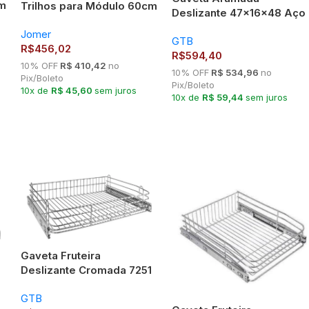
cm
Trilhos para Módulo 60cm
Deslizante 47x16x48 Aço
– Jomer 8373 Cromada
Inox 7012
Jomer
GTB
R$
456,02
R$
594,40
10% OFF
R$ 410,42
no
10% OFF
R$ 534,96
no
Pix/Boleto
Pix/Boleto
10x de
R$ 45,60
sem juros
10x de
R$ 59,44
sem juros
Gaveta Fruteira
Deslizante Cromada 7251
GTB