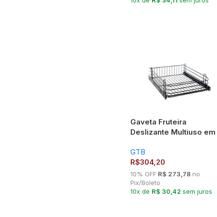
Gaveta Fruteira
Deslizante Multiuso em
Preto fosco 770MM 72
GTB
R$
304,20
10% OFF
R$ 273,78
no
Pix/Boleto
10x de
R$ 30,42
sem juros