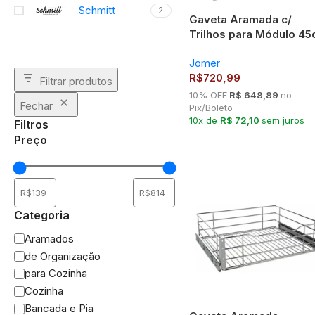
Schmitt
2
Gaveta Aramada c/
Trilhos para Módulo 4
– Jomer 3371 Inox
Jomer
R$
720,99
Filtrar produtos
10% OFF
R$ 648,89
no
Fechar
Pix/Boleto
10x de
R$ 72,10
sem juros
Filtros
Preço
Categoria
Aramados
de Organização
para Cozinha
Cozinha
Bancada e Pia