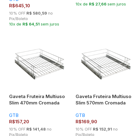
10x de
R$ 27,66
sem juros
R$
645,10
10% OFF
R$ 580,59
no
Pix/Boleto
10x de
R$ 64,51
sem juros
Gaveta Fruteira Multiuso
Gaveta Fruteira Multiuso
Slim 470mm Cromada
Slim 570mm Cromada
7402 GTB
7403 GTB
GTB
GTB
R$
157,20
R$
169,90
10% OFF
R$ 141,48
no
10% OFF
R$ 152,91
no
Pix/Boleto
Pix/Boleto