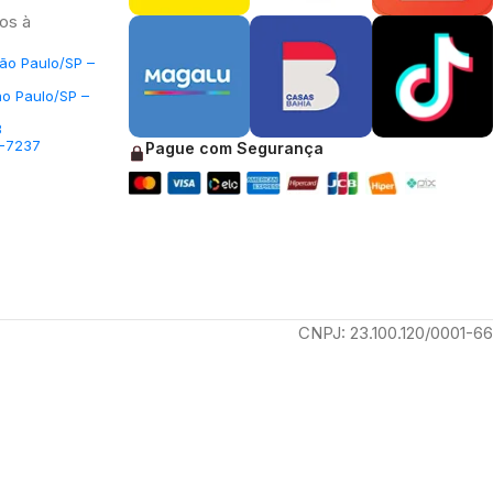
os à
São Paulo/SP –
ão Paulo/SP –
3
5-7237
Pague com Segurança
CNPJ: 23.100.120/0001-66