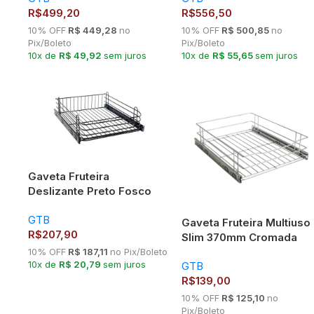
R$
499,20
R$
556,50
10% OFF
R$ 449,28
no
10% OFF
R$ 500,85
no
Pix/Boleto
Pix/Boleto
10x de
R$ 49,92
sem juros
10x de
R$ 55,65
sem juros
Gaveta Fruteira
Deslizante Preto Fosco
54
370x125x450mm Mód
GTB
400mm
Gaveta Fruteira Multiuso
R$
207,90
Slim 370mm Cromada
7401 GTB
10% OFF
R$ 187,11
no Pix/Boleto
10x de
R$ 20,79
sem juros
GTB
R$
139,00
10% OFF
R$ 125,10
no
Pix/Boleto