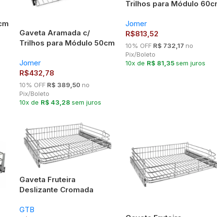
Trilhos para Módulo 60
– Jomer 3373 Inox
5cm
Jomer
Gaveta Aramada c/
R$
813,52
Trilhos para Módulo 50cm
10% OFF
R$ 732,17
no
– Jomer 8372 Cromada
Pix/Boleto
Jomer
10x de
R$ 81,35
sem juros
R$
432,78
10% OFF
R$ 389,50
no
Pix/Boleto
10x de
R$ 43,28
sem juros
Gaveta Fruteira
Deslizante Cromada
670x125x465mm Mód
GTB
700mm 7253