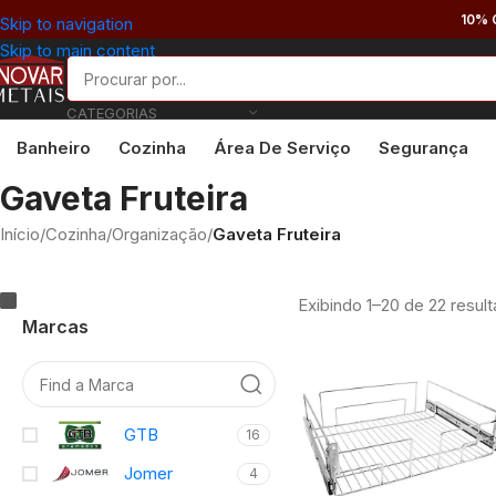
10% 
Skip to navigation
Skip to main content
CATEGORIAS
Banheiro
Cozinha
Área De Serviço
Segurança
Gaveta Fruteira
Início
/
Cozinha
/
Organização
/
Gaveta Fruteira
Exibindo 1–20 de 22 resul
Marcas
GTB
16
Jomer
4