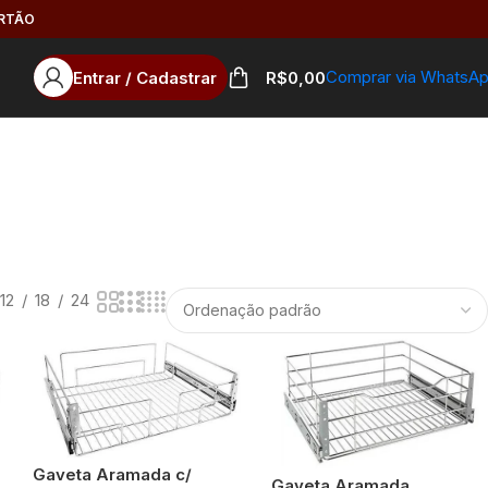
ARTÃO
Comprar via WhatsA
Entrar / Cadastrar
R$
0,00
12
18
24
Gaveta Aramada c/
Gaveta Aramada