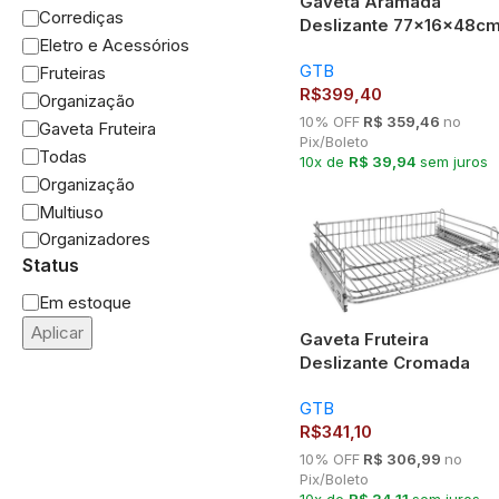
Gaveta Aramada
Corrediças
Deslizante 77x16x48c
Eletro e Acessórios
Aço Cromado 7015
GTB
Fruteiras
R$
399,40
Organização
10% OFF
R$ 359,46
no
Gaveta Fruteira
Pix/Boleto
Todas
10x de
R$ 39,94
sem juros
Organização
Multiuso
Organizadores
Status
Em estoque
Aplicar
Gaveta Fruteira
Deslizante Cromada
770x125x465mm Mód
GTB
800mm 7254
R$
341,10
10% OFF
R$ 306,99
no
Pix/Boleto
10x de
R$ 34,11
sem juros