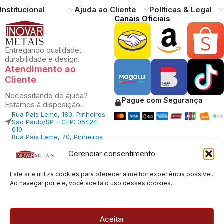
Institucional
Ajuda ao Cliente
Políticas & Legal
Canais Oficiais
Entregando qualidade,
durabilidade e design.
Atendimento ao
Cliente
Necessitando de ajuda?
Pague com Segurança
Estamos à disposição.
Rua Pais Leme, 180, Pinheiros
São Paulo/SP – CEP: 05424-
010
Rua Pais Leme, 70, Pinheiros
São Paulo/SP – CEP: 05424-
010
Gerenciar consentimento
Central Vendas: (11) 98812-
5033
Central Atendimento: (11)
Este site utiliza cookies para oferecer a melhor experiência possível.
94535-7237
Ao navegar por ele, você aceita o uso desses cookies.
SAC:
sac@inovarmetais.com.br
Aceitar