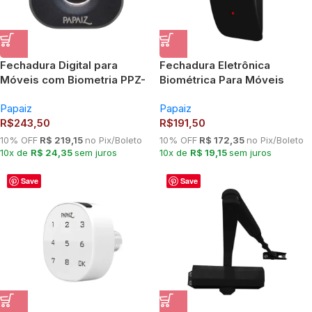
Fechadura Digital para
Fechadura Eletrônica
Móveis com Biometria PPZ-
Biométrica Para Móveis
1001 Papaiz
PPZ1006 Preto
Papaiz
Papaiz
R$
243,50
R$
191,50
10% OFF
R$ 219,15
no Pix/Boleto
10% OFF
R$ 172,35
no Pix/Boleto
10x de
R$ 24,35
sem juros
10x de
R$ 19,15
sem juros
Save
Save