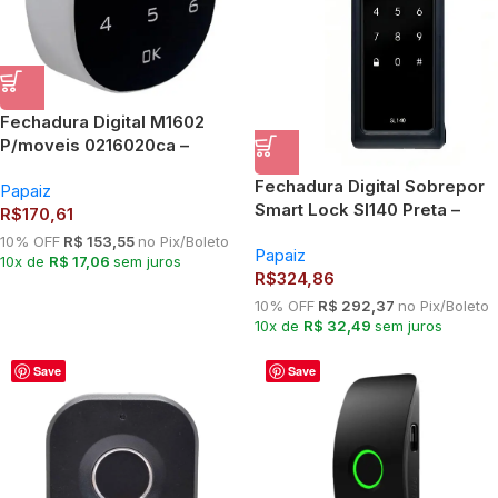
Fechadura Digital M1602
P/moveis 0216020ca –
Papaiz
Fechadura Digital Sobrepor
Papaiz
Smart Lock Sl140 Preta –
R$
170,61
Papaiz
10% OFF
R$ 153,55
no Pix/Boleto
Papaiz
10x de
R$ 17,06
sem juros
R$
324,86
10% OFF
R$ 292,37
no Pix/Boleto
10x de
R$ 32,49
sem juros
Save
Save