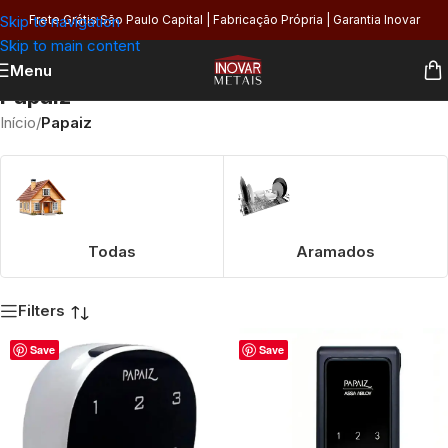
Skip to navigation
Frete Grátis São Paulo Capital | Fabricação Própria | Garantia Inovar
Skip to main content
Menu
Papaiz
Início
/
Papaiz
Todas
Aramados
Filters
Save
Save