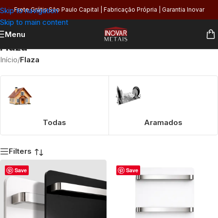
Skip to navigation
Frete Grátis São Paulo Capital | Fabricação Própria | Garantia Inovar
Skip to main content
Menu
Flaza
Início
/
Flaza
Todas
Aramados
Filters
Save
Save