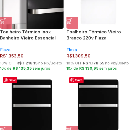
Toalheiro Térmico Inox
Toalheiro Térmico Vieiro
Banheiro Vieiro Essencial
Branco 220v Flaza
Collection Flaza
Flaza
Flaza
R$
1.353,50
R$
1.309,50
10% OFF
R$ 1.218,15
no Pix/Boleto
10% OFF
R$ 1.178,55
no Pix/Boleto
10x de
R$ 135,35
sem juros
10x de
R$ 130,95
sem juros
Save
Save