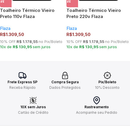
Toalheiro Térmico Vieiro
Toalheiro Térmico Vieiro
Preto 110v Flaza
Preto 220v Flaza
Flaza
Flaza
R$
1.309,50
R$
1.309,50
10% OFF
R$ 1.178,55
no Pix/Boleto
10% OFF
R$ 1.178,55
no Pix/Boleto
10x de
R$ 130,95
sem juros
10x de
R$ 130,95
sem juros
Frete Express SP
Compra Segura
Pix/Boleto
Receba Rápido
Dados Protegidos
10% Desconto
10X sem Juros
Rastreamento
Cartão de Crédito
Acompanhe seu Pedido