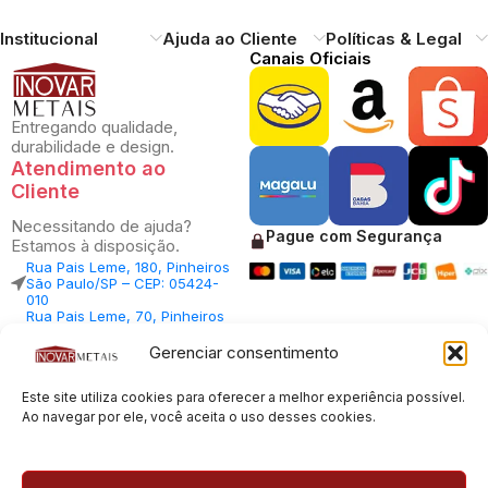
Institucional
Ajuda ao Cliente
Políticas & Legal
Canais Oficiais
Entregando qualidade,
durabilidade e design.
Atendimento ao
Cliente
Necessitando de ajuda?
Pague com Segurança
Estamos à disposição.
Rua Pais Leme, 180, Pinheiros
São Paulo/SP – CEP: 05424-
010
Rua Pais Leme, 70, Pinheiros
São Paulo/SP – CEP: 05424-
010
Gerenciar consentimento
Central Vendas: (11) 98812-
5033
Central Atendimento: (11)
Este site utiliza cookies para oferecer a melhor experiência possível.
94535-7237
Ao navegar por ele, você aceita o uso desses cookies.
SAC:
sac@inovarmetais.com.br