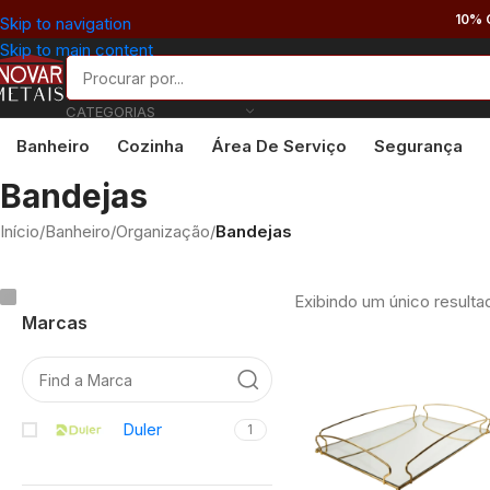
10% 
Skip to navigation
Skip to main content
CATEGORIAS
Banheiro
Cozinha
Área De Serviço
Segurança
Bandejas
Início
/
Banheiro
/
Organização
/
Bandejas
Exibindo um único resulta
Marcas
Duler
1