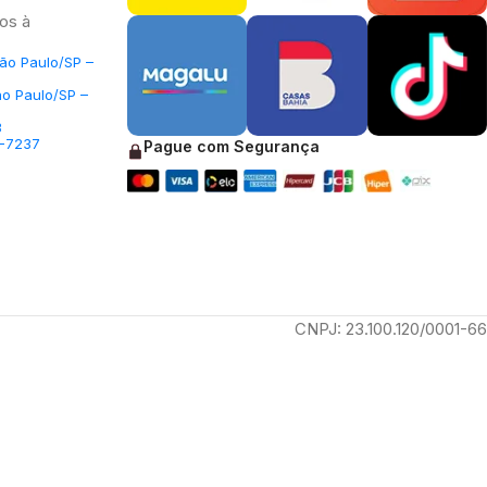
os à
São Paulo/SP –
ão Paulo/SP –
3
5-7237
Pague com Segurança
CNPJ: 23.100.120/0001-66