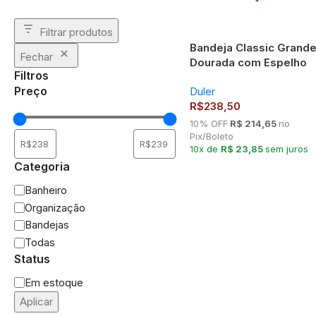
Filtrar produtos
Bandeja Classic Grand
Fechar
Dourada com Espelho
Filtros
53x33cm Duler –
Preço
Duler
Elegância e Sofisticaçã
R$
238,50
10% OFF
R$ 214,65
no
Pix/Boleto
10x de
R$ 23,85
sem juros
Categoria
Banheiro
Organização
Bandejas
Todas
Status
Em estoque
Aplicar