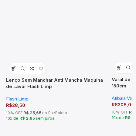
Varal de T
Lenço Sem Manchar Anti Mancha Maquina
150cm
de Lavar Flash Limp
Atibaia Vara
Flash Limp
R$
308,00
R$
28,50
10% OFF
R$ 
10% OFF
R$ 25,65
no Pix/Boleto
10x de
R$ 3
10x de
R$ 2,85
sem juros