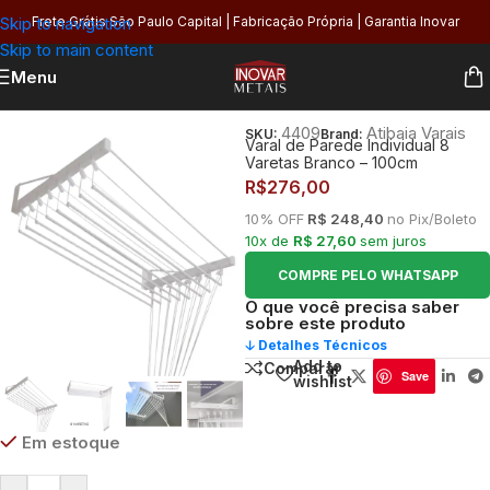
Skip to navigation
Frete Grátis São Paulo Capital | Fabricação Própria | Garantia Inovar
Skip to main content
Menu
Início
/
Área de Serviço
/
Varais
4409
Atibaia Varais
SKU:
Brand:
Varal de Parede Individual 8
Varetas Branco – 100cm
R$
276,00
10% OFF
R$ 248,40
no Pix/Boleto
10x de
R$ 27,60
sem juros
COMPRE PELO WHATSAPP
O que você precisa saber
sobre este produto
🡣 Detalhes Técnicos
Add to
Comparar
Save
wishlist
Em estoque