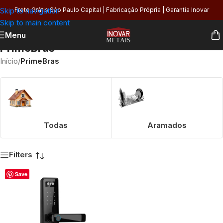
Skip to navigation
Frete Grátis São Paulo Capital | Fabricação Própria | Garantia Inovar
Skip to main content
Menu
PrimeBras
Início
/
PrimeBras
Todas
Aramados
Filters
Save