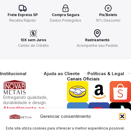
Frete Express SP
Compra Segura
Pix/Boleto
Receba Rápido
Dados Protegidos
10% Desconto
10X sem Juros
Rastreamento
Cartão de Crédito
Acompanhe seu Pedido
Institucional
Ajuda ao Cliente
Políticas & Legal
Canais Oficiais
Entregando qualidade,
durabilidade e design.
Atendimento ao
Cliente
Gerenciar consentimento
Necessitando de ajuda?
Pague com Segurança
Este site utiliza cookies para oferecer a melhor experiência possível.
Estamos à disposição.