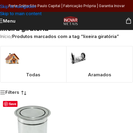
Skip to navigation
Frete Grátis São Paulo Capital | Fabricação Própria | Garantia Inovar
Skip to main content
Menu
lixeira giratória
Início
/
Produtos marcados com a tag “lixeira giratória”
Todas
Aramados
Filters
Save