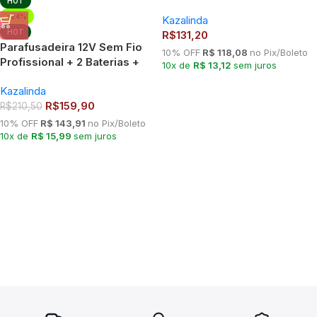
HOT
Regressiva e 20
-24%
Kazalinda
Programacoes Kazalinda
HOT
R$
131,20
Parafusadeira 12V Sem Fio
10% OFF
R$ 118,08
no Pix/Boleto
Profissional + 2 Baterias +
10x de
R$ 13,12
sem juros
Maleta Completa 45Nm
Kazalinda
R$
159,90
R$
210,50
10% OFF
R$ 143,91
no Pix/Boleto
10x de
R$ 15,99
sem juros