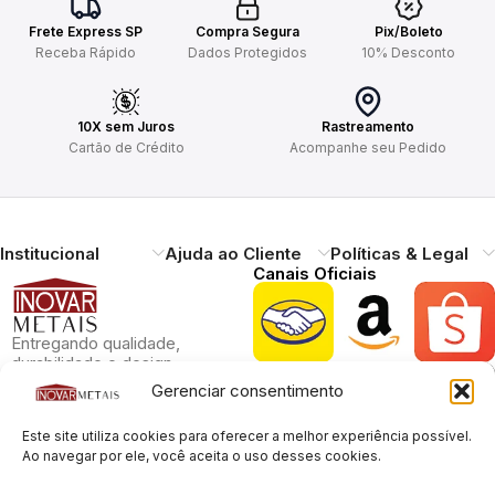
Frete Express SP
Compra Segura
Pix/Boleto
Receba Rápido
Dados Protegidos
10% Desconto
10X sem Juros
Rastreamento
Cartão de Crédito
Acompanhe seu Pedido
Institucional
Ajuda ao Cliente
Políticas & Legal
Canais Oficiais
Entregando qualidade,
durabilidade e design.
Atendimento ao
Gerenciar consentimento
Cliente
Este site utiliza cookies para oferecer a melhor experiência possível.
Necessitando de ajuda?
Pague com Segurança
Ao navegar por ele, você aceita o uso desses cookies.
Estamos à disposição.
Rua Pais Leme, 180, Pinheiros