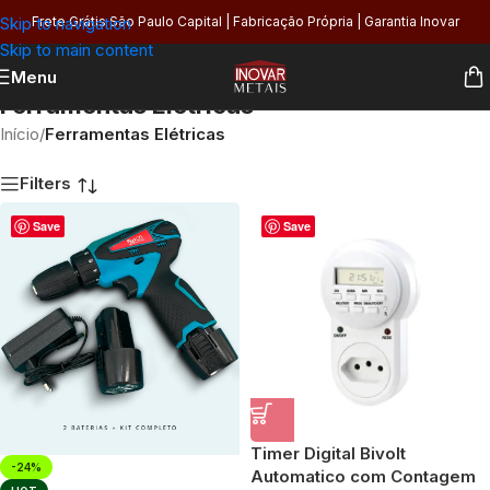
Skip to navigation
Frete Grátis São Paulo Capital | Fabricação Própria | Garantia Inovar
Skip to main content
Menu
Ferramentas Elétricas
Início
/
Ferramentas Elétricas
Filters
Save
Save
Timer Digital Bivolt
-24%
Automatico com Contagem