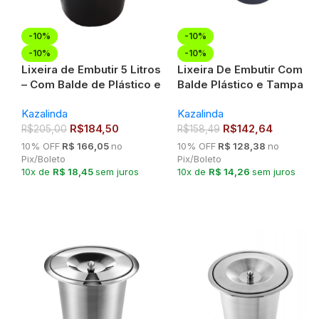
-10%
-10%
-10%
-10%
Lixeira de Embutir 5 Litros
Lixeira De Embutir Com
– Com Balde de Plástico e
Balde Plástico e Tampa
Tampa em Inox Polido
em Aço Escovado – 5
Kazalinda
Kazalinda
Litros
R$
184,50
R$
142,64
R$
205,00
R$
158,49
10% OFF
R$ 166,05
no
10% OFF
R$ 128,38
no
Pix/Boleto
Pix/Boleto
10x de
R$ 18,45
sem juros
10x de
R$ 14,26
sem juros