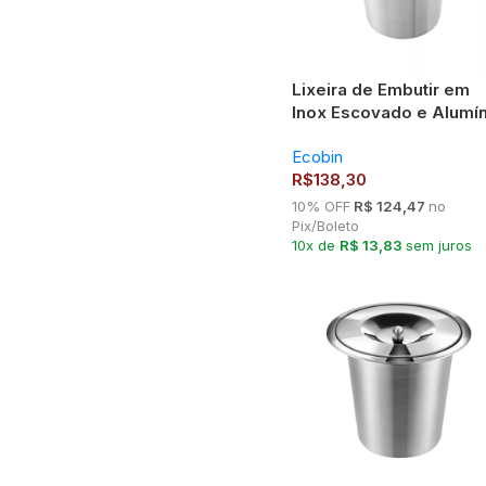
Lixeira de Embutir em
Inox Escovado e Alumín
3 Litros NÃO enferruja
Ecobin
R$
138,30
10% OFF
R$ 124,47
no
Pix/Boleto
10x de
R$ 13,83
sem juros