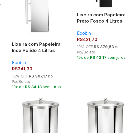
L
Lixeira com Papeleira
Preto Fosco 4 Litros
Ecobin – Inox 430 com
Ecobin
Aro para Saco e Suporte
R$
421,70
para Papel Higiênico
Lixeira com Papeleira
10% OFF
R$ 379,53
no
Inox Polido 4 Litros
Pix/Boleto
Ecobin
10x de
R$ 42,17
sem juros
Ecobin
R$
341,30
10% OFF
R$ 307,17
no
Pix/Boleto
10x de
R$ 34,13
sem juros