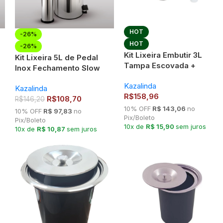
HOT
-26%
HOT
-26%
Kit Lixeira Embutir 3L
Kit Lixeira 5L de Pedal
Tampa Escovada +
Inox Fechamento Slow
Dosador Detergente
va
Motion + Escopino Escova
Kazalinda
Kazalinda
Sanitária Inox Kazalinda
R$
158,96
R$
108,70
R$
146,20
10% OFF
R$ 143,06
no
10% OFF
R$ 97,83
no
Pix/Boleto
Pix/Boleto
10x de
R$ 15,90
sem juros
10x de
R$ 10,87
sem juros