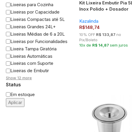
Kit Lixeira Embutir Pia 5
Lixeiras para Cozinha
Inox Polido + Dosador
Lixeiras por Capacidade
Inox Polido
Lixeiras Compactas até 5L
Kazalinda
Lixeiras Grandes 24L+
R$
148,74
Lixeiras Médias de 6 a 20L
10% OFF
R$ 133,87
no
Pix/Boleto
Lixeiras por Funcionalidades
10x de
R$ 14,87
sem juros
Lixeira Tampa Giratória
Lixeiras Automáticas
Lixeiras com Suporte
Lixeiras de Embutir
Show 12 more
Status
Em estoque
Aplicar