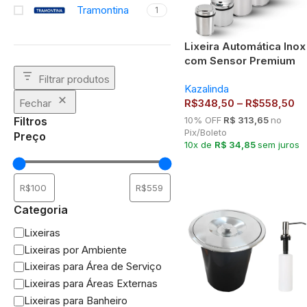
Tramontina
1
Lixeira Automática Inox
com Sensor Premium
Redonda 3, 6, 9, 12, 30 
Filtrar produtos
Kazalinda
42 Litros – Kazalinda
Fechar
R$
348,50
–
R$
558,50
Filtros
10% OFF
R$ 313,65
no
Pix/Boleto
Preço
10x de
R$ 34,85
sem juros
Categoria
Lixeiras
Lixeiras por Ambiente
Lixeiras para Área de Serviço
Lixeiras para Áreas Externas
Lixeiras para Banheiro