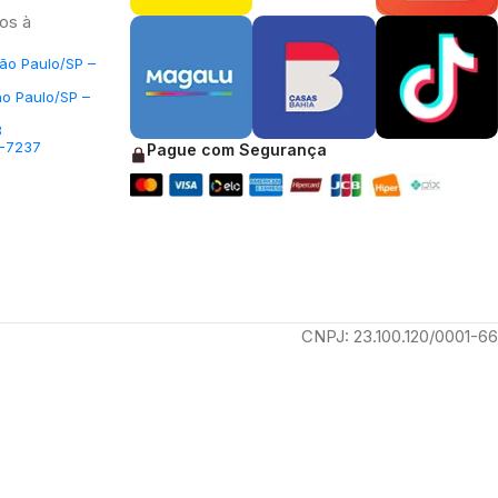
os à
São Paulo/SP –
ão Paulo/SP –
3
5-7237
Pague com Segurança
CNPJ: 23.100.120/0001-66