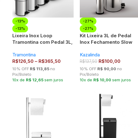
-13%
-27%
-13%
-27%
e
Lixeira Inox Loop
Kit Lixeira 3L de Pedal
Tramontina com Pedal 3L,
Inox Fechamento Slow
5L, 12L, 20L ou 30L – Aço
Motion + Escopino Esco
Tramontina
Kazalinda
Polido Higiênico
Sanitária Inox Kazalinda
R$
126,50
–
R$
365,50
R$
100,00
R$
137,50
10% OFF
R$ 113,85
no
10% OFF
R$ 90,00
no
Pix/Boleto
Pix/Boleto
10x de
R$ 12,65
sem juros
10x de
R$ 10,00
sem juros