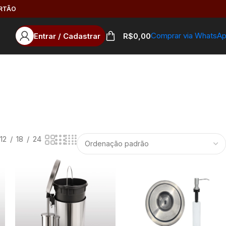
ARTÃO
Comprar via WhatsA
Entrar / Cadastrar
R$
0,00
12
18
24