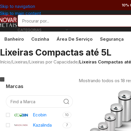
10% 
Skip to navigation
Skip to main content
CATEGORIAS
Banheiro
Cozinha
Área De Serviço
Segurança
Lixeiras Compactas até 5L
Início
/
Lixeiras
/
Lixeiras por Capacidade
/
Lixeiras Compactas até
Mostrando todos os 18 re
Marcas
Ecobin
10
Kazalinda
7