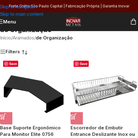
Skip to navigation
Frete Grátis São Paulo Capital | Fabricação Própria | Garantia Inovar
Skip to main content
Menu
de Organização
Início
/
Aramados
/
de Organização
Filters
Save
Save
Base Suporte Ergonômico
Escorredor de Embutir
Para Monitor Elite 0756
Entrance Deslizante Inox ou