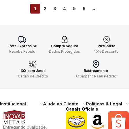
1
2
3
4
5
6
→
Frete Express SP
Compra Segura
Pix/Boleto
Receba Rápido
Dados Protegidos
10% Desconto
10X sem Juros
Rastreamento
Cartão de Crédito
Acompanhe seu Pedido
Institucional
Ajuda ao Cliente
Políticas & Legal
Canais Oficiais
Entregando qualidade,