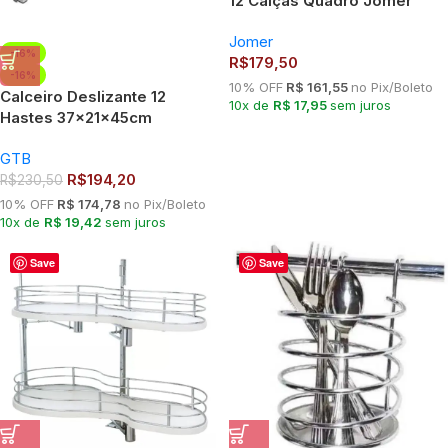
12 Calças Quadro Jomer
8043
Jomer
-16%
R$
179,50
-16%
10% OFF
R$ 161,55
no Pix/Boleto
Calceiro Deslizante 12
10x de
R$ 17,95
sem juros
Hastes 37x21x45cm
Cromado 7153 GTB
GTB
R$
194,20
R$
230,50
10% OFF
R$ 174,78
no Pix/Boleto
10x de
R$ 19,42
sem juros
Save
Save