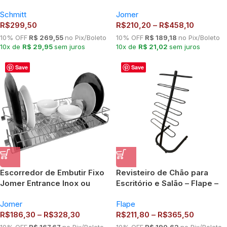
Cromado 57cm, 67cm ou
Schmitt
Jomer
77cm | Jomer
R$
299,50
R$
210,20
–
R$
458,10
10% OFF
R$ 269,55
no Pix/Boleto
10% OFF
R$ 189,18
no Pix/Boleto
10x de
R$ 29,95
sem juros
10x de
R$ 21,02
sem juros
Save
Save
Escorredor de Embutir Fixo
Revisteiro de Chão para
Jomer Entrance Inox ou
Escritório e Salão – Flape –
Cromado 57cm, 67cm ou
Preto, Branco, Cinza e Luxo
Jomer
Flape
77cm
Cromado
R$
186,30
–
R$
328,30
R$
211,80
–
R$
365,50