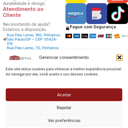
durabilidade e design.
Atendimento ao
Cliente
Necessitando de ajuda?
Pague com Segurança
Estamos à disposição.
Rua Pais Leme, 180, Pinheiros
São Paulo/SP – CEP: 05424-
010
Rua Pais Leme, 70, Pinheiros
São Paulo/SP – CEP: 05424-
010
Gerenciar consentimento
Central Vendas: (11) 98812-
5033
Este site utiliza cookies para oferecer a melhor experiência possível.
Central Atendimento: (11)
94535-7237
Ao navegar por ele, você aceita o uso desses cookies.
SAC:
sac@inovarmetais.com.br
Aceitar
© 2013 - 2026 |
Inovar Metais
| Todos os direitos reservados.
Rejeitar
Desenvolvido por
Experts Digitais
Ver preferências
CNPJ: 23.100.120/0001-66