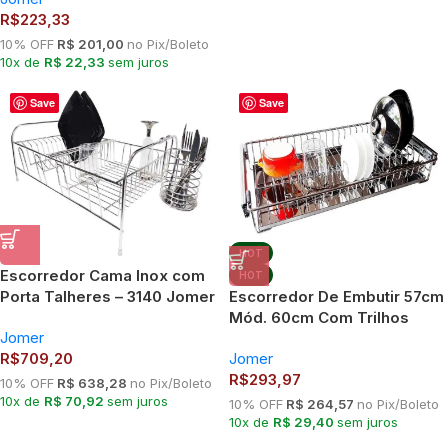
R$
223,33
10% OFF
R$ 201,00
no Pix/Boleto
10x de
R$ 22,33
sem juros
Save
Save
HOT
Escorredor Cama Inox com
HOT
Porta Talheres – 3140 Jomer
Escorredor De Embutir 57cm
Mód. 60cm Com Trilhos
Jomer
Jomer 8740
R$
709,20
Jomer
R$
293,97
10% OFF
R$ 638,28
no Pix/Boleto
10x de
R$ 70,92
sem juros
10% OFF
R$ 264,57
no Pix/Boleto
10x de
R$ 29,40
sem juros