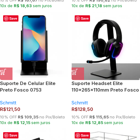
10% OFF
R$ 167,67
no Pix/Boleto
10% OFF
R$ 190,62
no Pix/Boleto
10x de
R$ 18,63
sem juros
10x de
R$ 21,18
sem juros
Save
Save
Suporte De Celular Elite
Suporte Headset Elite
Preto Fosco 0753
110x265x110mm Preto Fosco
0751
Schmitt
Schmitt
R$
121,50
R$
128,50
10% OFF
R$ 109,35
no Pix/Boleto
10% OFF
R$ 115,65
no Pix/Boleto
10x de
R$ 12,15
sem juros
10x de
R$ 12,85
sem juros
Save
Save