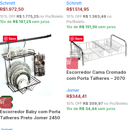
Schmitt
Schmitt
R$
1.972,50
R$
1.514,95
10% OFF
R$ 1.775,25
no Pix/Boleto
10% OFF
R$ 1.363,46
no
10x de
R$ 197,25
sem juros
Pix/Boleto
10x de
R$ 151,50
sem juros
Save
Save
Escorredor Cama Cromado
com Porta Talheres – 2070
Jomer
Jomer
R$
344,41
HOT
10% OFF
R$ 309,97
no Pix/Boleto
HOT
10x de
R$ 34,44
sem juros
Escorredor Baby com Porta
Talheres Preto Jomer 2450
Jomer