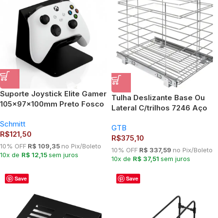
Suporte Joystick Elite Gamer
Tulha Deslizante Base Ou
105x97x100mm Preto Fosco
Lateral C/trilhos 7246 Aço
0752
Cromado
Schmitt
GTB
R$
121,50
R$
375,10
10% OFF
R$ 109,35
no Pix/Boleto
10% OFF
R$ 337,59
no Pix/Boleto
10x de
R$ 12,15
sem juros
10x de
R$ 37,51
sem juros
Save
Save