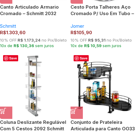
Canto Articulado Armario
Cesto Porta Talheres Aço
Cromado – Schmitt 2032
Cromado P/ Uso Em Tubo –
Jomer 4640
Schmitt
Jomer
R$
1.303,60
R$
105,90
10% OFF
R$ 1.173,24
no Pix/Boleto
10% OFF
R$ 95,31
no Pix/Boleto
10x de
R$ 130,36
sem juros
10x de
R$ 10,59
sem juros
Save
Save
Coluna Deslizante Regulável
Conjunto de Prateleira
Com 5 Cestos 2092 Schmitt
Articulada para Canto OO33
Schmitt