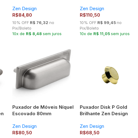
Design
Zen Design
Zen Design
R$
84,80
R$
110,50
10% OFF
R$ 76,32
no
10% OFF
R$ 99,45
no
Pix/Boleto
Pix/Boleto
10x de
R$ 8,48
sem juros
10x de
R$ 11,05
sem juros
Puxador de Móveis Níquel
Puxador Disk P Gold
en
Escovado 80mm
Brilhante Zen Design
Plymouth – Zen Design
Zen Design
Zen Design
R$
80,50
R$
68,50