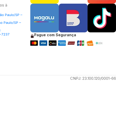
os à
São Paulo/SP –
ão Paulo/SP –
3
5-7237
Pague com Segurança
CNPJ: 23.100.120/0001-66