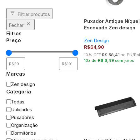
Filtrar produtos
Puxador Antique Níquel
Fechar
Escovado Zen design
Filtros
Preço
Zen Design
R$
64,90
10% OFF
R$ 58,41
no Pix/Bo
10x de
R$ 6,49
sem juros
Marcas
Zen design
Categoria
Todas
Utilidades
Puxadores
Organização
Dormitórios