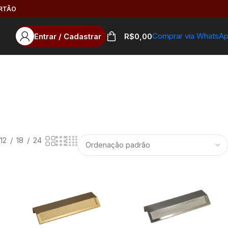
ARTÃO
Comprar via WhatsA
Entrar / Cadastrar
R$
0,00
12
18
24