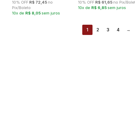
10% OFF
R$ 72,45
no
10% OFF
R$ 61,65
no Pix/Bole
Pix/Boleto
10x de
R$ 6,85
sem juros
10x de
R$ 8,05
sem juros
1
2
3
4
→