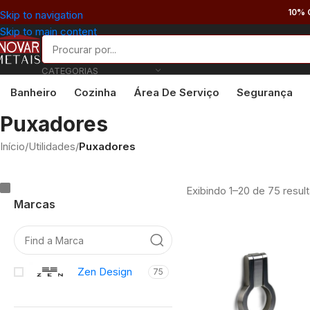
10% 
Skip to navigation
Skip to main content
CATEGORIAS
Banheiro
Cozinha
Área De Serviço
Segurança
Puxadores
Início
/
Utilidades
/
Puxadores
Exibindo 1–20 de 75 resul
Marcas
Zen Design
75