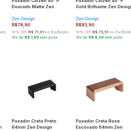
Puxador Citizen 45° P
Puxador Citizen 45° P
Dourado Matte Zen
Gold Brilhante Zen Desig
Design
Zen Design
Zen Design
R$
78,90
R$
83,90
leto
10% OFF
R$ 71,01
no Pix/Boleto
10% OFF
R$ 75,51
no Pix/Bole
10x de
R$ 7,89
sem juros
10x de
R$ 8,39
sem juros
Puxador Creta Preto
Puxador Creta Rose
n
64mm Zen Design
Escovado 64mm Zen