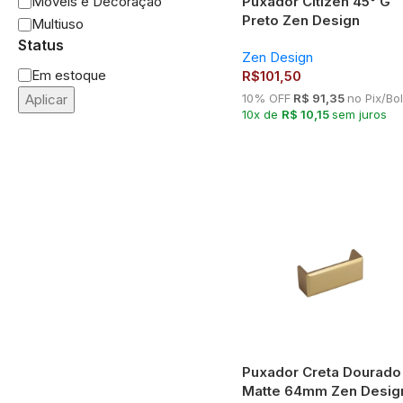
Puxador Citizen 45° G
Móveis e Decoração
Preto Zen Design
Multiuso
Status
Zen Design
Em estoque
R$
101,50
Aplicar
10% OFF
R$ 91,35
no Pix/Bo
10x de
R$ 10,15
sem juros
Puxador Creta Dourado
Matte 64mm Zen Desig