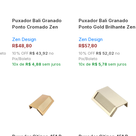
Puxador Bali Granado
Puxador Bali Granado
Ponto Cromado Zen
Ponto Gold Brilhante Zen
Design
Design
Zen Design
Zen Design
R$
48,80
R$
57,80
leto
10% OFF
R$ 43,92
no
10% OFF
R$ 52,02
no
Pix/Boleto
Pix/Boleto
10x de
R$ 4,88
sem juros
10x de
R$ 5,78
sem juros