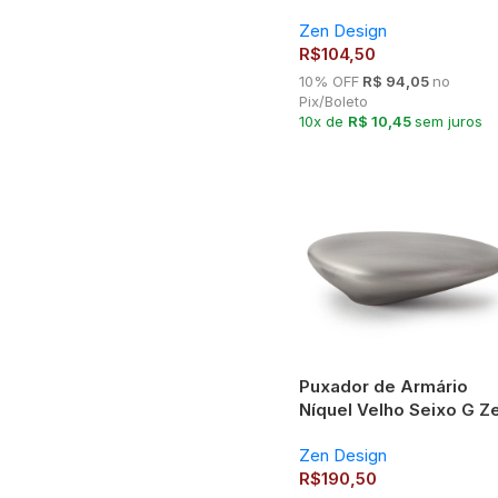
Zen Design
R$
104,50
10% OFF
R$ 94,05
no
Pix/Boleto
10x de
R$ 10,45
sem juros
Puxador de Armário
Níquel Velho Seixo G Z
Design
Zen Design
R$
190,50