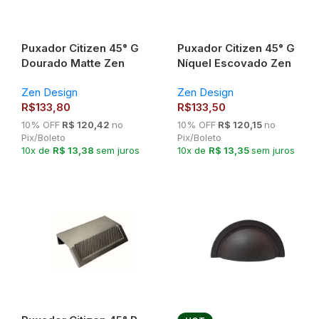
Puxador Citizen 45° G
Puxador Citizen 45° G
Dourado Matte Zen
Níquel Escovado Zen
Design
Design
Zen Design
Zen Design
R$
133,80
R$
133,50
10% OFF
R$ 120,42
no
10% OFF
R$ 120,15
no
Pix/Boleto
Pix/Boleto
10x de
R$ 13,38
sem juros
10x de
R$ 13,35
sem juros