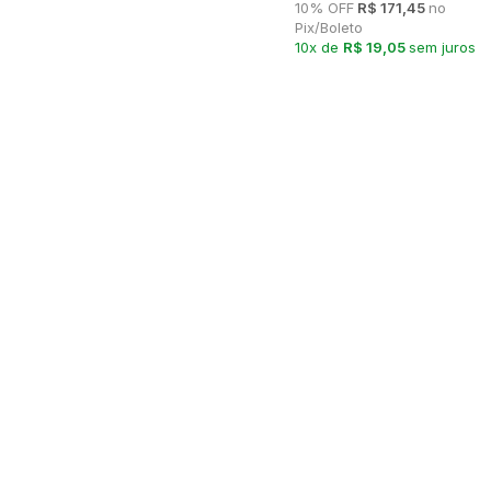
10% OFF
R$ 171,45
no
Pix/Boleto
10x de
R$ 19,05
sem juros