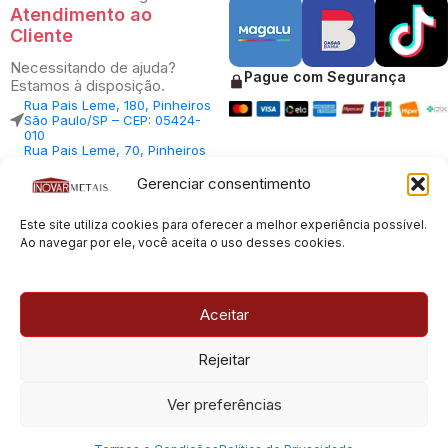
Atendimento ao
Cliente
Necessitando de ajuda?
Pague com Segurança
Estamos à disposição.
Rua Pais Leme, 180, Pinheiros
São Paulo/SP – CEP: 05424-
010
Rua Pais Leme, 70, Pinheiros
São Paulo/SP – CEP: 05424-
010
Gerenciar consentimento
Central Vendas: (11) 98812-
5033
Central Atendimento: (11)
Este site utiliza cookies para oferecer a melhor experiência possível.
94535-7237
Ao navegar por ele, você aceita o uso desses cookies.
SAC:
sac@inovarmetais.com.br
Aceitar
© 2013 - 2026 |
Inovar Metais
| Todos os direitos reservados.
Rejeitar
Desenvolvido por
Experts Digitais
Ver preferências
CNPJ: 23.100.120/0001-66