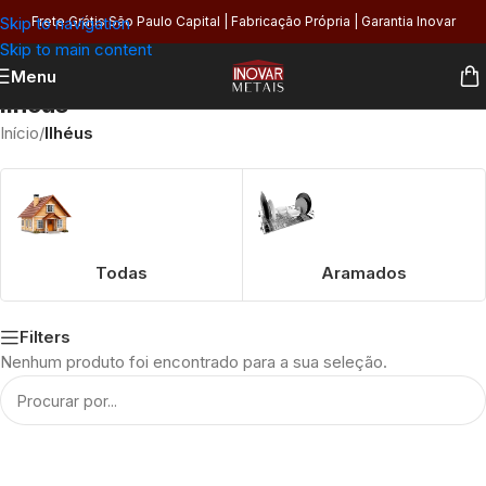
Skip to navigation
Frete Grátis São Paulo Capital | Fabricação Própria | Garantia Inovar
Skip to main content
Menu
Ilhéus
Início
/
Ilhéus
Todas
Aramados
Filters
Nenhum produto foi encontrado para a sua seleção.