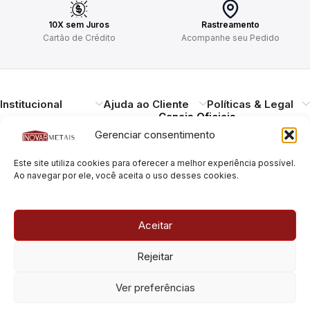
10X sem Juros
Rastreamento
Cartão de Crédito
Acompanhe seu Pedido
Institucional
Ajuda ao Cliente
Políticas & Legal
Canais Oficiais
Gerenciar consentimento
Entregando qualidade,
Este site utiliza cookies para oferecer a melhor experiência possível.
durabilidade e design.
Ao navegar por ele, você aceita o uso desses cookies.
Atendimento ao
Cliente
Necessitando de ajuda?
Aceitar
Pague com Segurança
Estamos à disposição.
Rua Pais Leme, 180, Pinheiros
Rejeitar
São Paulo/SP – CEP: 05424-
010
Rua Pais Leme, 70, Pinheiros
Ver preferências
São Paulo/SP – CEP: 05424-
010