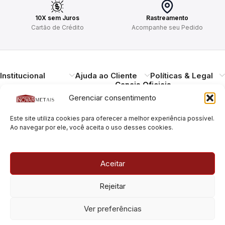
10X sem Juros
Rastreamento
Cartão de Crédito
Acompanhe seu Pedido
Institucional
Ajuda ao Cliente
Políticas & Legal
Canais Oficiais
Gerenciar consentimento
Entregando qualidade,
Este site utiliza cookies para oferecer a melhor experiência possível.
durabilidade e design.
Ao navegar por ele, você aceita o uso desses cookies.
Atendimento ao
Cliente
Necessitando de ajuda?
Aceitar
Pague com Segurança
Estamos à disposição.
Rua Pais Leme, 180, Pinheiros
Rejeitar
São Paulo/SP – CEP: 05424-
010
Rua Pais Leme, 70, Pinheiros
Ver preferências
São Paulo/SP – CEP: 05424-
010