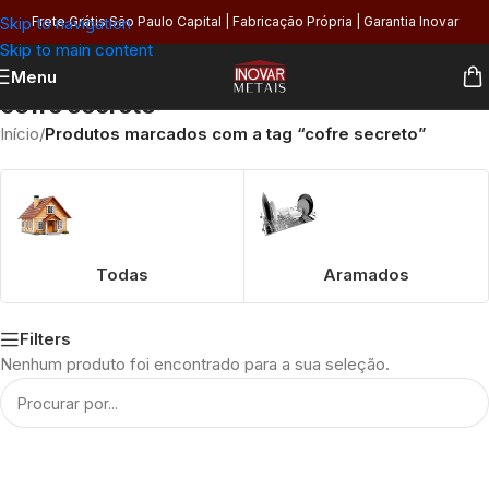
Skip to navigation
Frete Grátis São Paulo Capital | Fabricação Própria | Garantia Inovar
Skip to main content
Menu
cofre secreto
Início
/
Produtos marcados com a tag “cofre secreto”
Todas
Aramados
Filters
Nenhum produto foi encontrado para a sua seleção.