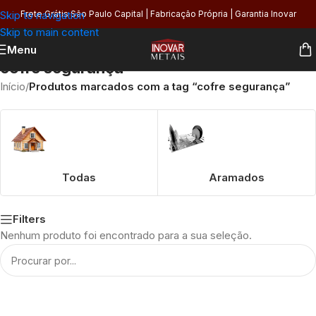
Skip to navigation
Frete Grátis São Paulo Capital | Fabricação Própria | Garantia Inovar
Skip to main content
Menu
cofre segurança
Início
/
Produtos marcados com a tag “cofre segurança”
Todas
Aramados
Filters
Nenhum produto foi encontrado para a sua seleção.