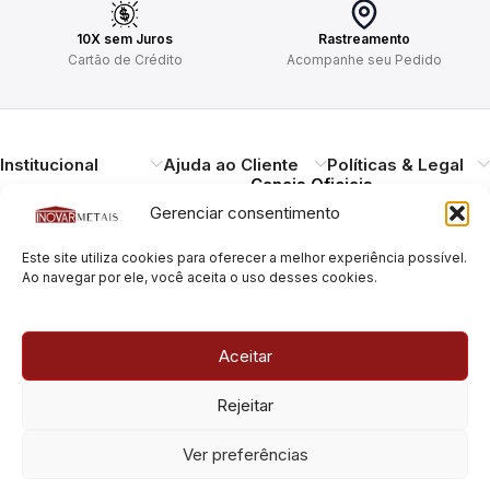
10X sem Juros
Rastreamento
Cartão de Crédito
Acompanhe seu Pedido
Institucional
Ajuda ao Cliente
Políticas & Legal
Canais Oficiais
Gerenciar consentimento
Entregando qualidade,
Este site utiliza cookies para oferecer a melhor experiência possível.
durabilidade e design.
Ao navegar por ele, você aceita o uso desses cookies.
Atendimento ao
Cliente
Necessitando de ajuda?
Aceitar
Pague com Segurança
Estamos à disposição.
Rua Pais Leme, 180, Pinheiros
Rejeitar
São Paulo/SP – CEP: 05424-
010
Rua Pais Leme, 70, Pinheiros
Ver preferências
São Paulo/SP – CEP: 05424-
010