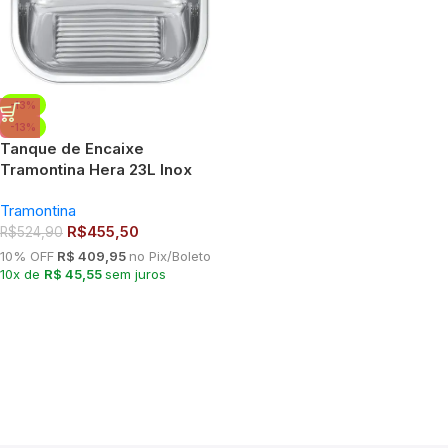
-13%
-13%
Tanque de Encaixe
Tramontina Hera 23L Inox
Polido 40×40 cm com
Tramontina
Válvula
R$
455,50
R$
524,90
10% OFF
R$ 409,95
no Pix/Boleto
10x de
R$ 45,55
sem juros