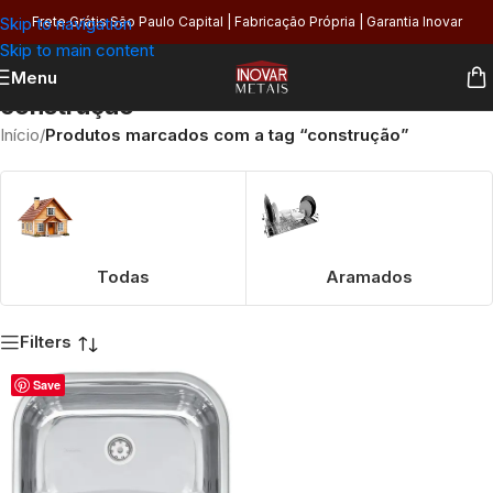
Skip to navigation
Frete Grátis São Paulo Capital | Fabricação Própria | Garantia Inovar
Skip to main content
Menu
construção
Início
/
Produtos marcados com a tag “construção”
Todas
Aramados
Filters
Save