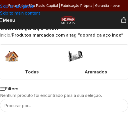
Skip to navigation
Frete Grátis São Paulo Capital | Fabricação Própria | Garantia Inovar
Skip to main content
Menu
dobradiça aço inox
Início
/
Produtos marcados com a tag “dobradiça aço inox”
Todas
Aramados
Filters
Nenhum produto foi encontrado para a sua seleção.