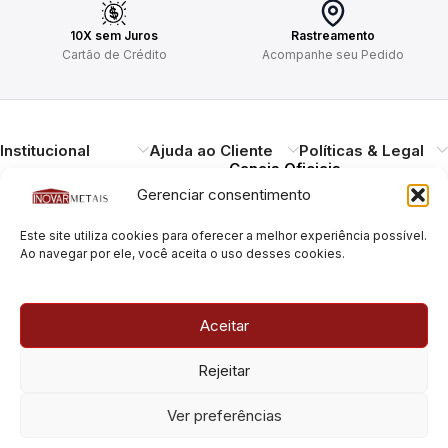
10X sem Juros
Rastreamento
Cartão de Crédito
Acompanhe seu Pedido
Institucional
Ajuda ao Cliente
Políticas & Legal
Canais Oficiais
Gerenciar consentimento
Entregando qualidade,
Este site utiliza cookies para oferecer a melhor experiência possível.
durabilidade e design.
Ao navegar por ele, você aceita o uso desses cookies.
Atendimento ao
Cliente
Necessitando de ajuda?
Aceitar
Pague com Segurança
Estamos à disposição.
Rua Pais Leme, 180, Pinheiros
Rejeitar
São Paulo/SP – CEP: 05424-
010
Rua Pais Leme, 70, Pinheiros
Ver preferências
São Paulo/SP – CEP: 05424-
010