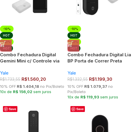
-10%
-10%
HOT
HOT
-10%
-10%
HOT
HOT
Combo Fechadura Digital
Combo Fechadura Digital Lia
Gemini Mini c/ Controle via
BP Porta de Correr Preta
App Yale
Fosca
Yale
Yale
R$
1.560,20
R$
1.199,30
R$
1.733,55
R$
1.332,55
10% OFF
R$ 1.404,18
no Pix/Boleto
10% OFF
R$ 1.079,37
no
10x de
R$ 156,02
sem juros
Pix/Boleto
10x de
R$ 119,93
sem juros
Save
Save