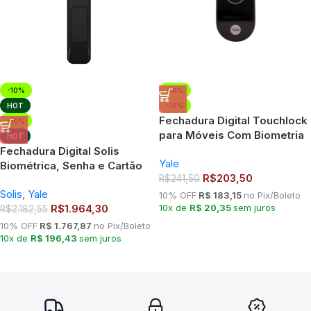
-10%
-16%
HOT
-16%
Fechadura Digital Touchlock
-10%
para Móveis Com Biometria
HOT
Yale
Fechadura Digital Solis
Yale
Biométrica, Senha e Cartão
R$
203,50
R$
241,50
Yale
Solis
,
Yale
10% OFF
R$ 183,15
no Pix/Boleto
R$
1.964,30
10x de
R$ 20,35
sem juros
R$
2.182,55
10% OFF
R$ 1.767,87
no Pix/Boleto
10x de
R$ 196,43
sem juros