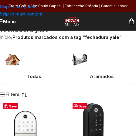
Skip to navigation
Frete Grátis São Paulo Capital | Fabricação Própria | Garantia Inovar
Skip to main content
Menu
fechadura yale
Início
/
Produtos marcados com a tag “fechadura yale”
Todas
Aramados
Filters
Save
Save