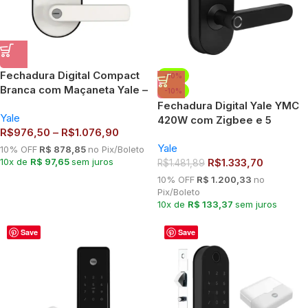
Fechadura Digital Compact
-10%
Branca com Maçaneta Yale –
-10%
Senha, Biometria e Cartão |
Fechadura Digital Yale YMC
Yale
Combo com Hub Yale
420W com Zigbee e 5
R$
976,50
–
R$
1.076,90
Connect
modos de Acesso
Yale
10% OFF
R$ 878,85
no Pix/Boleto
10x de
R$ 97,65
sem juros
R$
1.333,70
R$
1.481,89
10% OFF
R$ 1.200,33
no
Pix/Boleto
10x de
R$ 133,37
sem juros
Save
Save