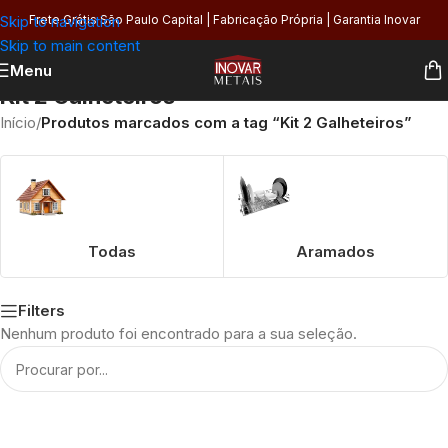
Skip to navigation
Frete Grátis São Paulo Capital | Fabricação Própria | Garantia Inovar
Skip to main content
Menu
Kit 2 Galheteiros
Início
/
Produtos marcados com a tag “Kit 2 Galheteiros”
Todas
Aramados
Filters
Nenhum produto foi encontrado para a sua seleção.