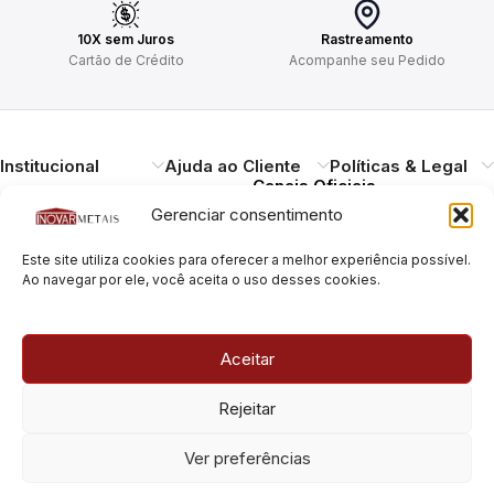
10X sem Juros
Rastreamento
Cartão de Crédito
Acompanhe seu Pedido
Institucional
Ajuda ao Cliente
Políticas & Legal
Canais Oficiais
Gerenciar consentimento
Entregando qualidade,
Este site utiliza cookies para oferecer a melhor experiência possível.
durabilidade e design.
Ao navegar por ele, você aceita o uso desses cookies.
Atendimento ao
Cliente
Necessitando de ajuda?
Aceitar
Pague com Segurança
Estamos à disposição.
Rua Pais Leme, 180, Pinheiros
Rejeitar
São Paulo/SP – CEP: 05424-
010
Rua Pais Leme, 70, Pinheiros
Ver preferências
São Paulo/SP – CEP: 05424-
010