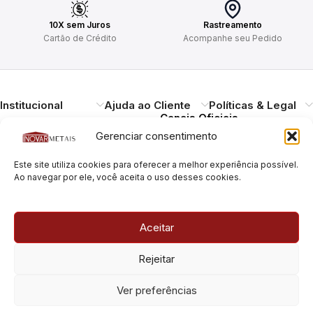
10X sem Juros
Rastreamento
Cartão de Crédito
Acompanhe seu Pedido
Institucional
Ajuda ao Cliente
Políticas & Legal
Canais Oficiais
Gerenciar consentimento
Entregando qualidade,
Este site utiliza cookies para oferecer a melhor experiência possível.
durabilidade e design.
Ao navegar por ele, você aceita o uso desses cookies.
Atendimento ao
Cliente
Necessitando de ajuda?
Aceitar
Pague com Segurança
Estamos à disposição.
Rua Pais Leme, 180, Pinheiros
Rejeitar
São Paulo/SP – CEP: 05424-
010
Rua Pais Leme, 70, Pinheiros
Ver preferências
São Paulo/SP – CEP: 05424-
010