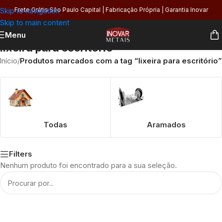
Skip to navigation
Frete Grátis São Paulo Capital | Fabricação Própria | Garantia Inovar
Skip to main content
Menu
lixeira para escritório
Início
/
Produtos marcados com a tag “lixeira para escritório”
Todas
Aramados
Filters
Nenhum produto foi encontrado para a sua seleção.