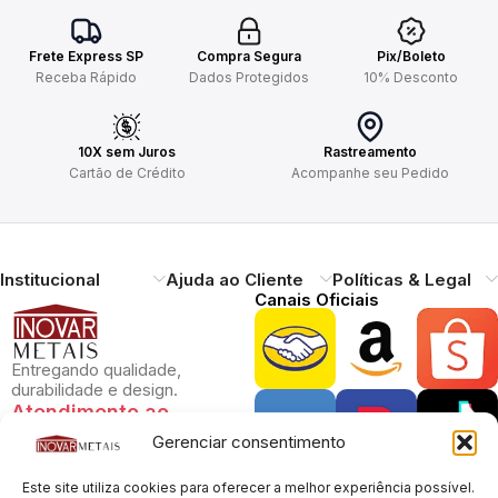
Frete Express SP
Compra Segura
Pix/Boleto
Receba Rápido
Dados Protegidos
10% Desconto
10X sem Juros
Rastreamento
Cartão de Crédito
Acompanhe seu Pedido
Institucional
Ajuda ao Cliente
Políticas & Legal
Canais Oficiais
Entregando qualidade,
durabilidade e design.
Atendimento ao
Cliente
Gerenciar consentimento
Necessitando de ajuda?
Pague com Segurança
Este site utiliza cookies para oferecer a melhor experiência possível.
Estamos à disposição.