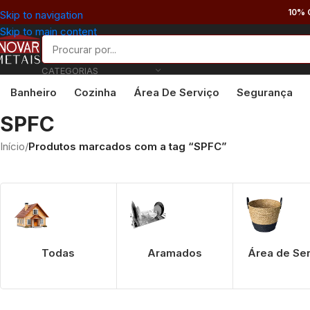
10% 
Skip to navigation
Skip to main content
CATEGORIAS
Banheiro
Cozinha
Área De Serviço
Segurança
SPFC
Início
/
Produtos marcados com a tag “SPFC”
Todas
Aramados
Área de Se