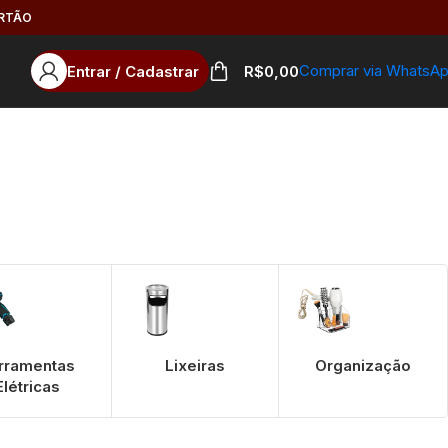
ARTÃO
Comprar via WhatsA
Entrar / Cadastrar
R$
0,00
rramentas
Lixeiras
Organização
Elétricas