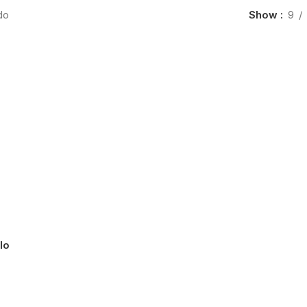
do
Show
9
lo