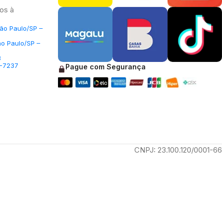
os à
São Paulo/SP –
ão Paulo/SP –
3
5-7237
Pague com Segurança
CNPJ: 23.100.120/0001-66