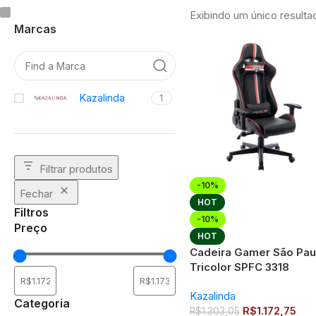
Exibindo um único resulta
Marcas
Kazalinda
1
Filtrar produtos
-10%
Fechar
HOT
Filtros
-10%
Preço
HOT
Cadeira Gamer São Pau
Tricolor SPFC 3318
Kazalinda
Categoria
R$
1.172,75
R$
1.303,05