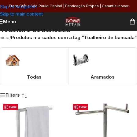
Skip to navigation
Frete Grátis São Paulo Capital | Fabricação Própria | Garantia Inovar
Skip to main content
Menu
Toalheiro de bancada
Início
/
Produtos marcados com a tag “Toalheiro de bancada”
Todas
Aramados
Filters
Save
Save