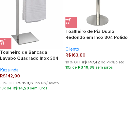
Toalheiro de Pia Duplo
Redondo em Inox 304 Polido
– Inovar Metais
Cilento
Toalheiro de Bancada
R$
163,80
Lavabo Quadrado Inox 304
10% OFF
R$ 147,42
no Pix/Boleto
Polido Premium – Kazalinda
10x de
R$ 16,38
sem juros
Kazalinda
R$
142,90
10% OFF
R$ 128,61
no Pix/Boleto
10x de
R$ 14,29
sem juros