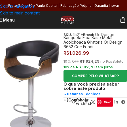
Skip to navigation
Frete Grátis São Paulo Capital | Fabricação Própria | Garantia Inovar
Skip to main content
Menu
Início
/
Organização
/
Móveis e Decoração
/
Bancos e Banquetas
1521E
Or Design
SKU:
Brand:
Banqueta Elba Base Metal
Acolchoada Giratória Or Design
6652 Cor: Fendi
R$
1.026,99
10% OFF
R$ 924,29
no Pix/Boleto
10x de
R$ 102,70
sem juros
COMPRE PELO WHATSAPP
O que você precisa saber
sobre este produto
🡣 Detalhes Técnicos
Add to
Comparar
Save
wishlist