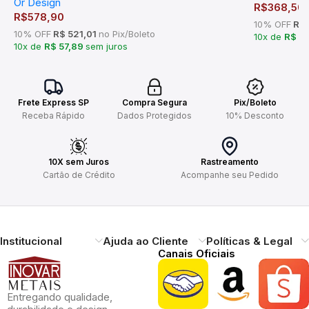
Or Design
R$
368,50
R$
578,90
10% OFF
R$ 
10% OFF
R$ 521,01
no Pix/Boleto
10x de
R$ 3
10x de
R$ 57,89
sem juros
Frete Express SP
Compra Segura
Pix/Boleto
Receba Rápido
Dados Protegidos
10% Desconto
10X sem Juros
Rastreamento
Cartão de Crédito
Acompanhe seu Pedido
Institucional
Ajuda ao Cliente
Políticas & Legal
Canais Oficiais
Entregando qualidade,