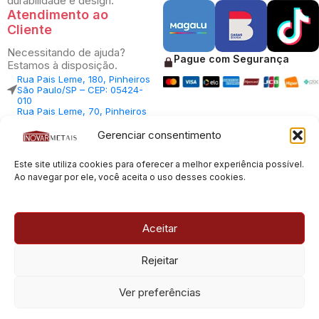
durabilidade e design.
Atendimento ao
Cliente
Necessitando de ajuda?
Pague com Segurança
Estamos à disposição.
Rua Pais Leme, 180, Pinheiros
São Paulo/SP – CEP: 05424-
010
Rua Pais Leme, 70, Pinheiros
São Paulo/SP – CEP: 05424-
010
Gerenciar consentimento
Central Vendas: (11) 98812-
5033
Central Atendimento: (11)
Este site utiliza cookies para oferecer a melhor experiência possível.
94535-7237
Ao navegar por ele, você aceita o uso desses cookies.
SAC:
sac@inovarmetais.com.br
Aceitar
© 2013 - 2026 |
Inovar Metais
| Todos os direitos reservados.
Rejeitar
Desenvolvido por
Experts Digitais
Ver preferências
CNPJ: 23.100.120/0001-66