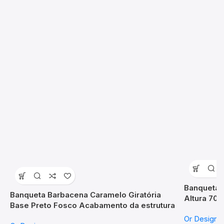
Banqueta 
Banqueta Barbacena Caramelo Giratória
Altura 70
Base Preto Fosco Acabamento da estrutura
6602
AÇO E POLIURETANO Co
Or Design