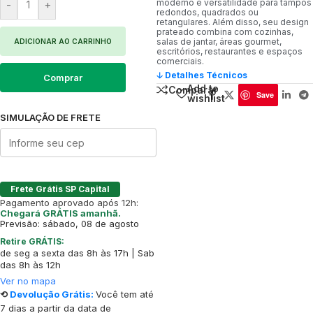
moderno e versatilidade para tampos
-
+
redondos, quadrados ou
retangulares. Além disso, seu design
prateado combina com cozinhas,
salas de jantar, áreas gourmet,
ADICIONAR AO CARRINHO
escritórios, restaurantes e espaços
comerciais.
🡣 Detalhes Técnicos
Comprar
Add to
Comparar
Save
wishlist
SIMULAÇÃO DE FRETE
Frete Grátis SP Capital
Pagamento aprovado após 12h:
Chegará GRÁTIS amanhã.
Previsão: sábado, 08 de agosto
Retire GRÁTIS:
de seg a sexta das 8h às 17h | Sab
das 8h às 12h
Ver no mapa
⟲
Devolução Grátis:
Você tem até
7 dias a partir da data de