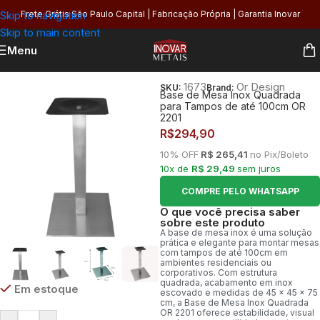
Skip to navigation
Frete Grátis São Paulo Capital | Fabricação Própria | Garantia Inovar
Skip to main content
Menu
Início
/
Organização
/
Móveis e Decoração
/
Bases de Mesa
1673
Or Design
SKU:
Brand:
Base de Mesa Inox Quadrada
para Tampos de até 100cm OR
2201
R$
294,90
10% OFF
R$ 265,41
no Pix/Boleto
10x de
R$ 29,49
sem juros
COMPRE PELO WHATSAPP
O que você precisa saber
sobre este produto
A base de mesa inox é uma solução
prática e elegante para montar mesas
com tampos de até 100cm em
ambientes residenciais ou
corporativos. Com estrutura
quadrada, acabamento em inox
Em estoque
escovado e medidas de 45 x 45 x 75
cm, a Base de Mesa Inox Quadrada
OR 2201 oferece estabilidade, visual