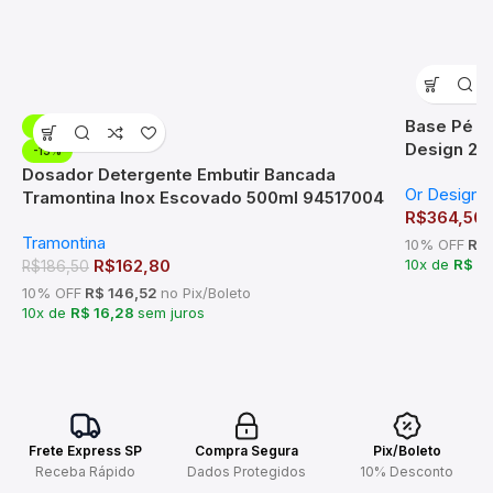
Base Pé D
-13%
Design 22
-13%
Dosador Detergente Embutir Bancada
Or Design
Tramontina Inox Escovado 500ml 94517004
R$
364,50
Tramontina
10% OFF
R$ 
R$
162,80
10x de
R$ 3
R$
186,50
10% OFF
R$ 146,52
no Pix/Boleto
10x de
R$ 16,28
sem juros
Frete Express SP
Compra Segura
Pix/Boleto
Receba Rápido
Dados Protegidos
10% Desconto