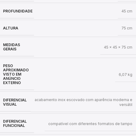
PROFUNDIDADE
45 cm
ALTURA
75 cm
MEDIDAS
45 x 45 x 75 cm
GERAIS
PESO
APROXIMADO
VISTO EM
6,07 kg
ANÚNCIO
EXTERNO
acabamento inox escovado com aparência moderna e
DIFERENCIAL
VISUAL
versátil
DIFERENCIAL
compatível com diferentes formatos de tampo
FUNCIONAL