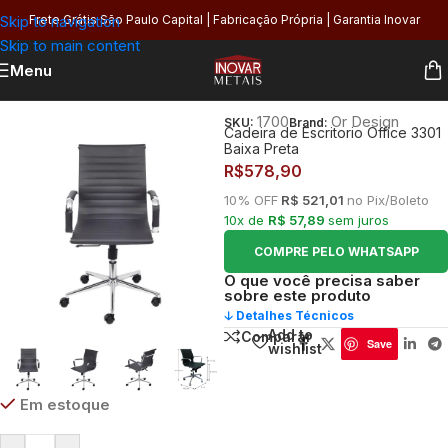
Skip to navigation
Frete Grátis São Paulo Capital | Fabricação Própria | Garantia Inovar
Skip to main content
Menu
Início
/
Organização
/
Móveis e Decoração
/
Cadeiras de Escritório
1700
Or Design
SKU:
Brand:
Cadeira de Escritorio Office 3301
Baixa Preta
R$
578,90
10% OFF
R$ 521,01
no Pix/Boleto
10x de
R$ 57,89
sem juros
COMPRE PELO WHATSAPP
O que você precisa saber
sobre este produto
🡣 Detalhes Técnicos
Add to
Comparar
Save
wishlist
Em estoque