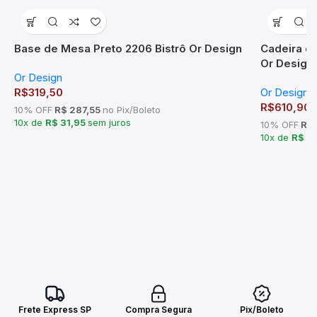
Base de Mesa Preto 2206 Bistrô Or Design
Cadeira de
Or Design
Or Design
R$
319,50
Or Design
R$
610,90
10% OFF
R$ 287,55
no Pix/Boleto
10x de
R$ 31,95
sem juros
10% OFF
R$ 
10x de
R$ 6
Frete Express SP
Compra Segura
Pix/Boleto