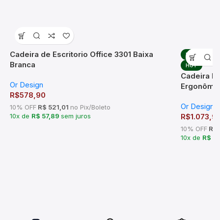
Cadeira de Escritorio Office 3301 Baixa
HOT
Branca
HOT
Cadeira De
Or Design
Ergonômic
R$
578,90
Or Design
10% OFF
R$ 521,01
no Pix/Boleto
10x de
R$ 57,89
sem juros
R$
1.073,9
10% OFF
R$ 
10x de
R$ 1