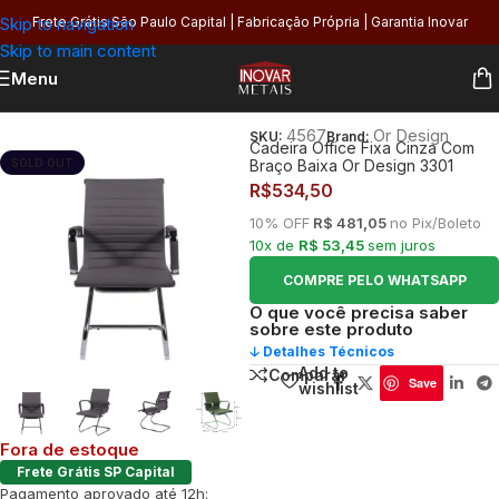
Skip to navigation
Frete Grátis São Paulo Capital | Fabricação Própria | Garantia Inovar
Skip to main content
Menu
Início
/
Organização
/
Móveis e Decoração
/
Cadeiras de Escritório
4567
Or Design
SKU:
Brand:
Cadeira Office Fixa Cinza Com
SOLD OUT
Braço Baixa Or Design 3301
R$
534,50
10% OFF
R$ 481,05
no Pix/Boleto
10x de
R$ 53,45
sem juros
COMPRE PELO WHATSAPP
O que você precisa saber
sobre este produto
🡣 Detalhes Técnicos
Add to
Comparar
Save
wishlist
Fora de estoque
Frete Grátis SP Capital
Pagamento aprovado até 12h: