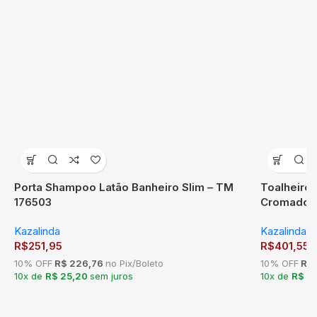
Porta Shampoo Latão Banheiro Slim – TM
Toalheiro
176503
Cromado 
Kazalinda
Kazalinda
,
R$
251,95
R$
401,55
10% OFF
R$ 226,76
no Pix/Boleto
10% OFF
R$ 
10x de
R$ 25,20
sem juros
10x de
R$ 4