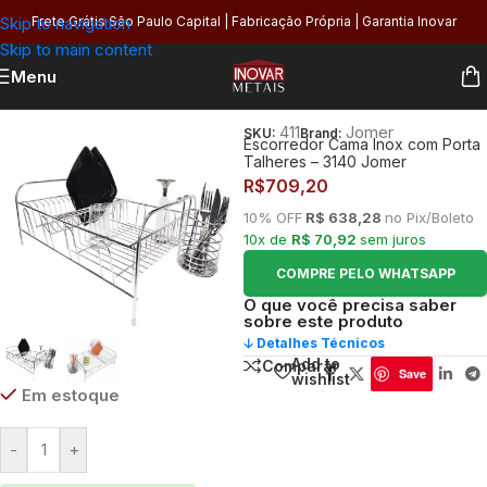
Skip to navigation
Frete Grátis São Paulo Capital | Fabricação Própria | Garantia Inovar
Skip to main content
Menu
Início
/
Cozinha
/
Organização
/
Escorredores
411
Jomer
SKU:
Brand:
Escorredor Cama Inox com Porta
Talheres – 3140 Jomer
R$
709,20
10% OFF
R$ 638,28
no Pix/Boleto
10x de
R$ 70,92
sem juros
COMPRE PELO WHATSAPP
O que você precisa saber
sobre este produto
🡣 Detalhes Técnicos
Add to
Comparar
Save
wishlist
Em estoque
-
+