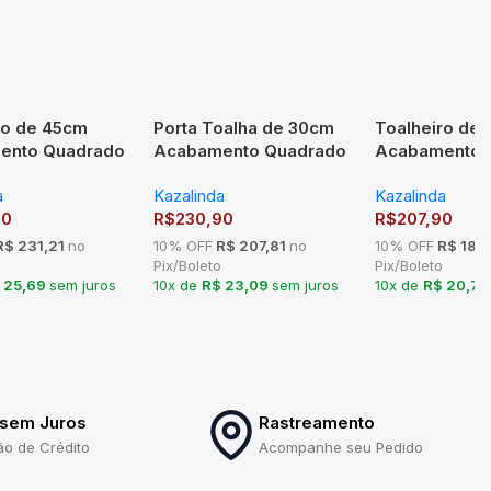
ro de 45cm
Porta Toalha de 30cm
Toalheiro de
ento Quadrado
Acabamento Quadrado
Acabamento S
o – TM c
em Latão – TM176101
176103
a
Kazalinda
Kazalinda
90
R$
230,90
R$
207,90
$ 231,21
no
10% OFF
R$ 207,81
no
10% OFF
R$ 187,
Pix/Boleto
Pix/Boleto
 25,69
sem juros
10x de
R$ 23,09
sem juros
10x de
R$ 20,7
 sem Juros
Rastreamento
ão de Crédito
Acompanhe seu Pedido