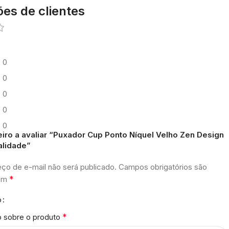
ões de clientes
0
0
0
0
0
eiro a avaliar “Puxador Cup Ponto Níquel Velho Zen Design
alidade”
ço de e-mail não será publicado.
Campos obrigatórios são
*
com
o
*
o sobre o produto