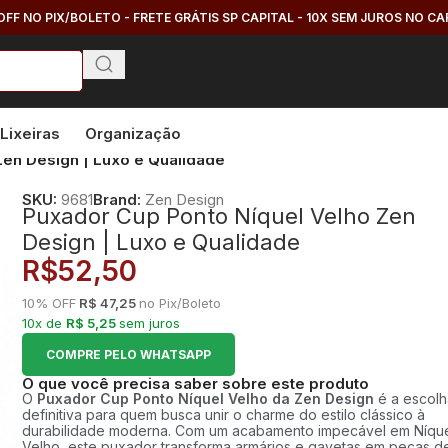
OFF NO PIX/BOLETO - FRETE GRÁTIS SP CAPITAL - 10X SEM JUROS NO C
Lixeiras
Organização
Zen Design | Luxo e Qualidade
SKU:
9681
Brand:
Zen Design
Puxador Cup Ponto Níquel Velho Zen
Design | Luxo e Qualidade
R$
52,50
10% OFF
R$ 47,25
no Pix/Boleto
10x de
R$ 5,25
sem juros
COMPRE PELO WHATSAPP
O que você precisa saber sobre este produto
O
Puxador Cup Ponto Níquel Velho da Zen Design
é a escol
definitiva para quem busca unir o charme do estilo clássico à
durabilidade moderna. Com um acabamento impecável em Níqu
Velho, este puxador transforma armários e gavetas em peças d