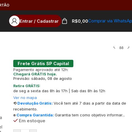
ARTÃO
Comprar via WhatsA
Entrar / Cadastrar
R$
0,00
Frete Grátis SP Capital
Pagamento aprovado até 12h:
Chegará GRÁTIS hoje.
Previsão: sábado, 08 de agosto
Retire GRÁTIS:
de seg a sexta das 8h às 17h | Sab das 8h às 12h
Ver no mapa
⟲
Devolução Grátis:
Você tem até 7 dias a partir da data de
recebimento.
⍟
Compra Garantida:
Garantia tem como objetivo informar...
ha
Em estoque
el
e