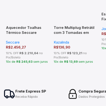
Es
Fi
87
Aquecedor Toalhas
Torre Multiplug Retrátil
Jo
Térmico Seccare
com 3 Tomadas em
R
Piazza Branco Ou Preto
Inox Escovado KZI
10
Seccare
Kazalinda
Pix
R$
2.456,27
R$
136,90
10
10% OFF
R$ 2.210,64
no
10% OFF
R$ 123,21
no
Pix/Boleto
Pix/Boleto
10x de
R$ 245,63
sem juros
10x de
R$ 13,69
sem juros
Frete Express SP
Compra Segur
Receba Rápido
Dados Protegidos