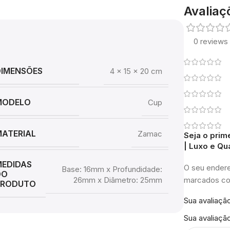
Avaliaç
0 reviews
DIMENSÕES
4 × 15 × 20 cm
MODELO
Cup
ATERIAL
Zamac
Seja o prim
| Luxo e Qu
MEDIDAS
O seu endere
Base: 16mm x Profundidade:
DO
26mm x Diâmetro: 25mm
marcados 
PRODUTO
Sua avaliaçã
Sua avaliaçã