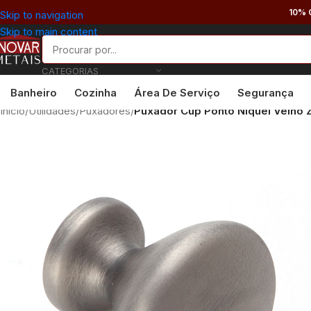
10% 
Skip to navigation
Skip to main content
CATEGORIAS
Banheiro
Cozinha
Área De Serviço
Segurança
Início
/
Utilidades
/
Puxadores
/
Puxador Cup Ponto Níquel Velho 