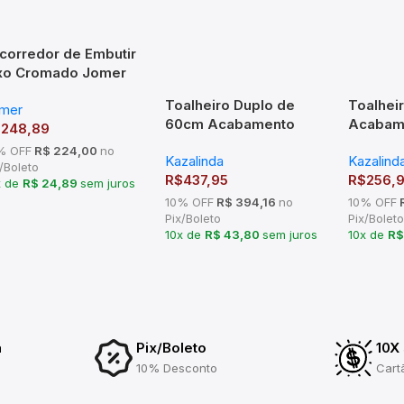
corredor de Embutir
xo Cromado Jomer
31 (670x70x300mm)
Toalheiro Duplo de
Toalhei
mer
60cm Acabamento
Acabam
$
248,89
Quadrado em Latão –
em Latã
% OFF
R$ 224,00
no
Kazalinda
Kazalind
TM 176401
/Boleto
R$
437,95
R$
256,
x de
R$ 24,89
sem juros
10% OFF
R$ 394,16
no
10% OFF
R
Pix/Boleto
Pix/Boleto
10x de
R$ 43,80
sem juros
10x de
R$
a
Pix/Boleto
10X
10% Desconto
Cart