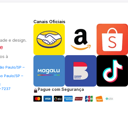
Canais Oficiais
dade e design.
te
os à
São Paulo/SP –
ão Paulo/SP –
3
5-7237
Pague com Segurança