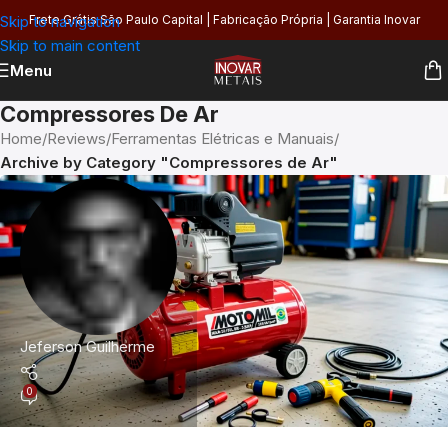
Skip to navigation
Frete Grátis São Paulo Capital | Fabricação Própria | Garantia Inovar
Skip to main content
Menu
Compressores De Ar
Home
/
Reviews
/
Ferramentas Elétricas e Manuais
/
Archive by Category "Compressores de Ar"
Jeferson Guilherme
0