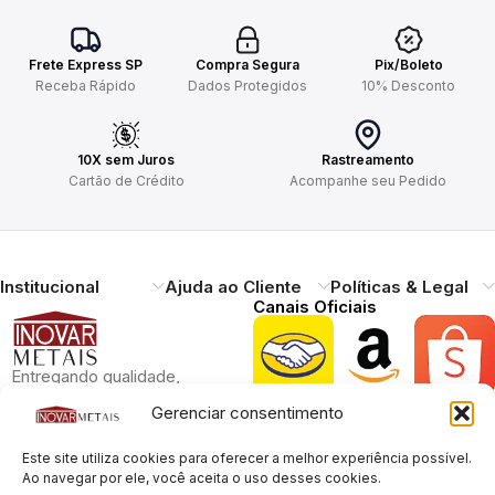
Frete Express SP
Compra Segura
Pix/Boleto
Receba Rápido
Dados Protegidos
10% Desconto
10X sem Juros
Rastreamento
Cartão de Crédito
Acompanhe seu Pedido
Institucional
Ajuda ao Cliente
Políticas & Legal
Canais Oficiais
Entregando qualidade,
durabilidade e design.
Gerenciar consentimento
Atendimento ao
Cliente
Este site utiliza cookies para oferecer a melhor experiência possível.
Necessitando de ajuda?
Ao navegar por ele, você aceita o uso desses cookies.
Pague com Segurança