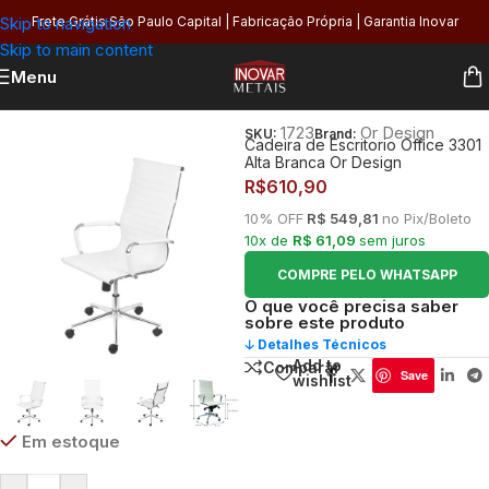
Skip to navigation
Frete Grátis São Paulo Capital | Fabricação Própria | Garantia Inovar
Skip to main content
Menu
Início
/
Organização
/
Móveis e Decoração
/
Cadeiras de Escritório
1723
Or Design
SKU:
Brand:
Cadeira de Escritorio Office 3301
Alta Branca Or Design
R$
610,90
10% OFF
R$ 549,81
no Pix/Boleto
10x de
R$ 61,09
sem juros
COMPRE PELO WHATSAPP
O que você precisa saber
sobre este produto
🡣 Detalhes Técnicos
Add to
Comparar
Save
wishlist
Em estoque