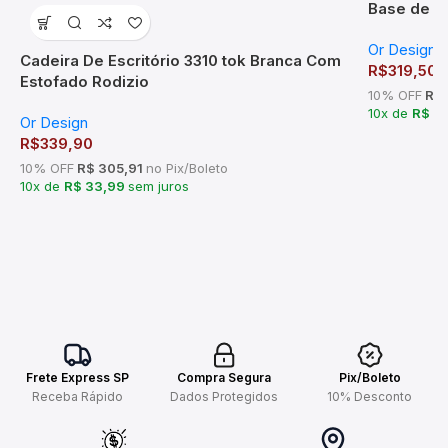
Base de M
Or Design
Cadeira De Escritório 3310 tok Branca Com
R$
319,50
Estofado Rodizio
10% OFF
R$ 
10x de
R$ 3
Or Design
R$
339,90
10% OFF
R$ 305,91
no Pix/Boleto
10x de
R$ 33,99
sem juros
Frete Express SP
Compra Segura
Pix/Boleto
Receba Rápido
Dados Protegidos
10% Desconto