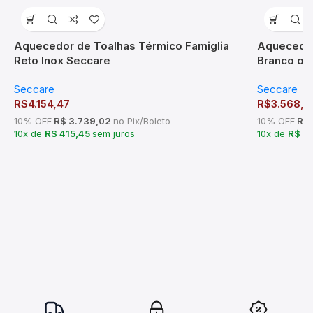
Aquecedor de Toalhas Térmico Famiglia
Aquecedor
Reto Inox Seccare
Branco ou
Seccare
Seccare
R$
4.154,47
R$
3.568,5
10% OFF
R$ 3.739,02
no Pix/Boleto
10% OFF
R$ 
10x de
R$ 415,45
sem juros
10x de
R$ 3