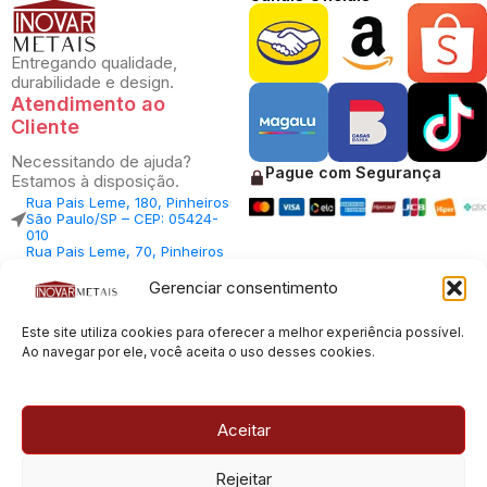
Entregando qualidade,
durabilidade e design.
Atendimento ao
Cliente
Necessitando de ajuda?
Pague com Segurança
Estamos à disposição.
Rua Pais Leme, 180, Pinheiros
São Paulo/SP – CEP: 05424-
010
Rua Pais Leme, 70, Pinheiros
São Paulo/SP – CEP: 05424-
010
Gerenciar consentimento
Central Vendas: (11) 98812-
5033
Este site utiliza cookies para oferecer a melhor experiência possível.
Central Atendimento: (11)
94535-7237
Ao navegar por ele, você aceita o uso desses cookies.
SAC:
sac@inovarmetais.com.br
Aceitar
© 2013 - 2026 |
Inovar Metais
| Todos os direitos reservados.
Rejeitar
Desenvolvido por
Experts Digitais