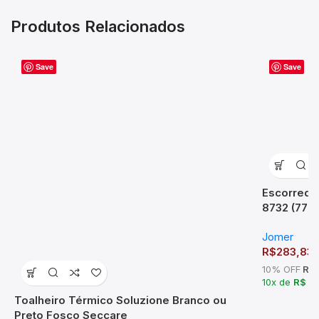
Produtos Relacionados
Save
Save
Escorredo
8732 (77
Jomer
R$
283,83
10% OFF
R$ 
10x de
R$ 2
Toalheiro Térmico Soluzione Branco ou
Preto Fosco Seccare