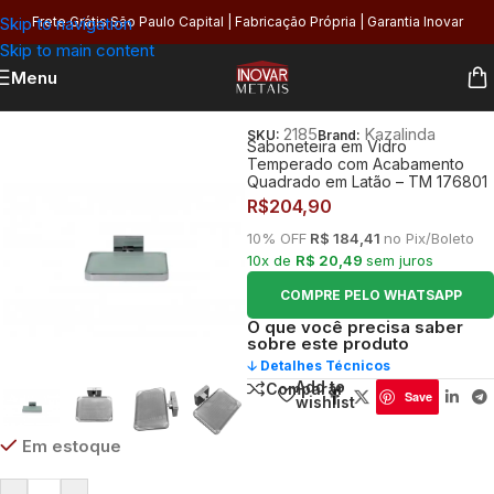
Skip to navigation
Frete Grátis São Paulo Capital | Fabricação Própria | Garantia Inovar
Skip to main content
Menu
Início
/
Banheiro
/
Higiene
/
Saboneteiras
2185
Kazalinda
SKU:
Brand:
Saboneteira em Vidro
Temperado com Acabamento
Quadrado em Latão – TM 176801
R$
204,90
10% OFF
R$ 184,41
no Pix/Boleto
10x de
R$ 20,49
sem juros
COMPRE PELO WHATSAPP
O que você precisa saber
sobre este produto
🡣 Detalhes Técnicos
Add to
Comparar
Save
wishlist
Em estoque