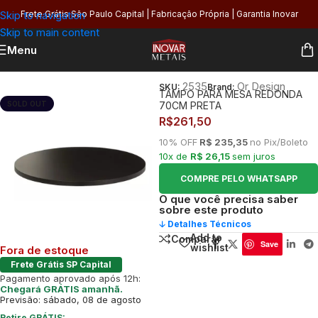
Skip to navigation
Frete Grátis São Paulo Capital | Fabricação Própria | Garantia Inovar
Skip to main content
Menu
Início
/
Organização
/
Móveis e Decoração
/
Bases de Mesa
2535
Or Design
SKU:
Brand:
TAMPO PARA MESA REDONDA
SOLD OUT
70CM PRETA
R$
261,50
10% OFF
R$ 235,35
no Pix/Boleto
10x de
R$ 26,15
sem juros
COMPRE PELO WHATSAPP
O que você precisa saber
sobre este produto
🡣 Detalhes Técnicos
Add to
Comparar
Save
wishlist
Fora de estoque
Frete Grátis SP Capital
Pagamento aprovado após 12h:
Chegará GRÁTIS amanhã.
Previsão: sábado, 08 de agosto
Retire GRÁTIS: