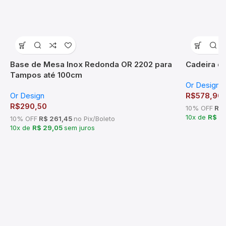
Base de Mesa Inox Redonda OR 2202 para
Cadeira de
Tampos até 100cm
Or Design
Or Design
R$
578,90
R$
290,50
10% OFF
R$ 
10x de
R$ 5
10% OFF
R$ 261,45
no Pix/Boleto
10x de
R$ 29,05
sem juros