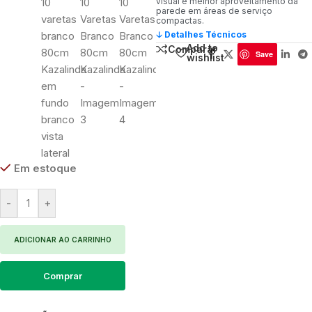
visual e melhor aproveitamento da
parede em áreas de serviço
compactas.
🡣 Detalhes Técnicos
Add to
Comparar
Save
wishlist
Em estoque
-
+
ADICIONAR AO CARRINHO
Comprar