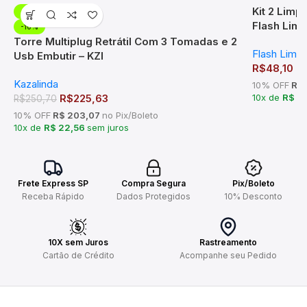
Kit 2 Lim
-10%
Flash Limp
-10%
Lavadora
Torre Multiplug Retrátil Com 3 Tomadas e 2
Flash Limp
Usb Embutir – KZI
R$
48,10
Kazalinda
10% OFF
R$ 
R$
225,63
10x de
R$ 4
R$
250,70
10% OFF
R$ 203,07
no Pix/Boleto
10x de
R$ 22,56
sem juros
Frete Express SP
Compra Segura
Pix/Boleto
Receba Rápido
Dados Protegidos
10% Desconto
10X sem Juros
Rastreamento
Cartão de Crédito
Acompanhe seu Pedido