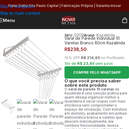
Skip to navigation
Frete Grátis São Paulo Capital | Fabricação Própria | Garantia Inovar
Skip to main content
Menu
Início
/
Área de Serviço
/
Varais
2009
Kazalinda
SKU:
Brand:
Varal de Parede Individual 10
Varetas Branco 80cm Kazalinda
R$
238,50
10% OFF
R$ 214,65
no Pix/Boleto
10x de
R$ 23,85
sem juros
COMPRE PELO WHATSAPP
O que você precisa saber
sobre este produto
O
varal de parede 10 varetas
da
Kazalinda é uma solução prática para
quem deseja organizar melhor a
lavanderia e secar roupas com mais
eficiência sem comprometer o
espaço de circulação. Com estrutura
em alumínio, acabamento em pintura
eletrostática branca e varetas que
descem individualmente, ele
combina funcionalidade, leveza