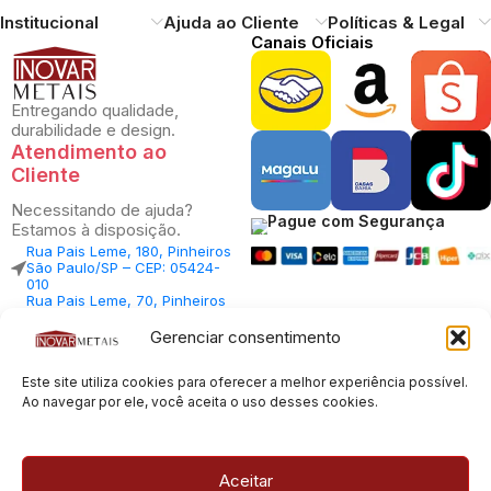
Institucional
Ajuda ao Cliente
Políticas & Legal
Canais Oficiais
Entregando qualidade,
durabilidade e design.
Atendimento ao
Cliente
Necessitando de ajuda?
Pague com Segurança
Estamos à disposição.
Rua Pais Leme, 180, Pinheiros
São Paulo/SP – CEP: 05424-
010
Rua Pais Leme, 70, Pinheiros
São Paulo/SP – CEP: 05424-
010
Gerenciar consentimento
Central Vendas: (11) 98812-
5033
Este site utiliza cookies para oferecer a melhor experiência possível.
Central Atendimento: (11)
94535-7237
Ao navegar por ele, você aceita o uso desses cookies.
SAC:
sac@inovarmetais.com.br
Aceitar