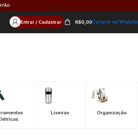
ARTÃO
Comprar via WhatsA
Entrar / Cadastrar
R$
0,00
rramentas
Lixeiras
Organização
Elétricas