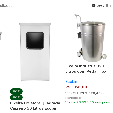
ultados
Show
9
Lixeira Industrial 120
cm
Litros com Pedal Inox
Ecobin – Reforçada e
Ecobin
Higiênica
R$
3.356,00
HOT
10% OFF
R$ 3.020,40
no
HOT
Pix/Boleto
10x de
R$ 335,60
sem juros
Lixeira Coletora Quadrada
Cinzeiro 50 Litros Ecobin