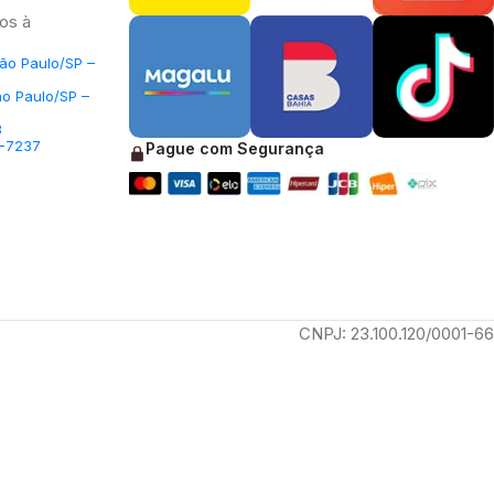
os à
São Paulo/SP –
ão Paulo/SP –
3
5-7237
Pague com Segurança
CNPJ: 23.100.120/0001-66