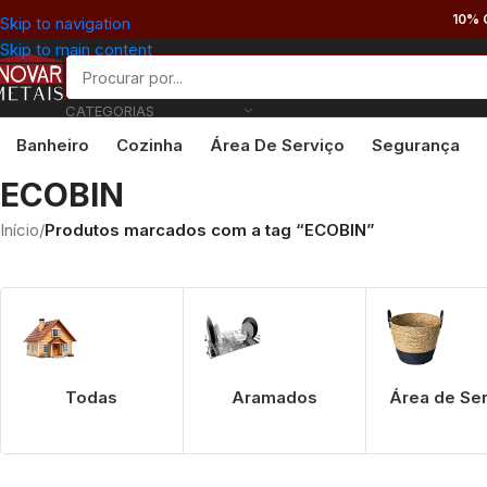
10% 
Skip to navigation
Skip to main content
CATEGORIAS
Banheiro
Cozinha
Área De Serviço
Segurança
ECOBIN
Início
/
Produtos marcados com a tag “ECOBIN”
Todas
Aramados
Área de Se