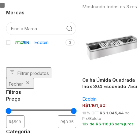
Mostrando todos os 3 res
Marcas
Ecobin
3
Filtrar produtos
Calha Úmida Quadrada
Fechar
Inox 304 Escovado 75
Filtros
Ecobin
Preço
Ecobin
R$
1.161,60
10% OFF
R$ 1.045,44
no
Pix/Boleto
10x de
R$ 116,16
sem juros
Categoria