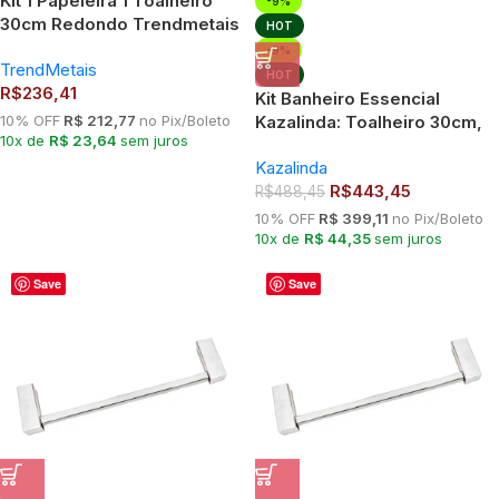
Kit 1 Papeleira 1 Toalheiro
-9%
30cm Redondo Trendmetais
HOT
-9%
TrendMetais
HOT
R$
236,41
Kit Banheiro Essencial
10% OFF
R$ 212,77
no Pix/Boleto
Kazalinda: Toalheiro 30cm,
10x de
R$ 23,64
sem juros
Lixeira Automática 6L e
Kazalinda
Papeleira Inox
R$
443,45
R$
488,45
10% OFF
R$ 399,11
no Pix/Boleto
10x de
R$ 44,35
sem juros
Save
Save