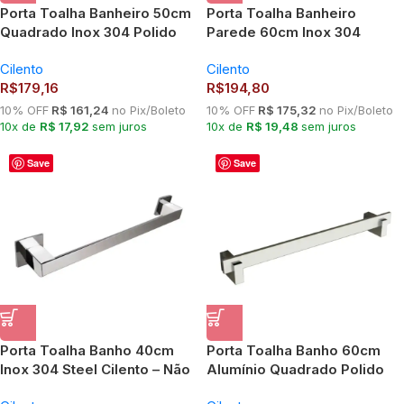
Porta Toalha Banheiro 50cm
Porta Toalha Banheiro
Quadrado Inox 304 Polido
Parede 60cm Inox 304
Ilhéus Cilento
Polido Quadrado Ilhéus –
Cilento
Cilento
Não Enferruja Cilento
R$
179,16
R$
194,80
10% OFF
R$ 161,24
no Pix/Boleto
10% OFF
R$ 175,32
no Pix/Boleto
10x de
R$ 17,92
sem juros
10x de
R$ 19,48
sem juros
Save
Save
Porta Toalha Banho 40cm
Porta Toalha Banho 60cm
Inox 304 Steel Cilento – Não
Alumínio Quadrado Polido
Enferruja
Ipanema – Não Enferruja