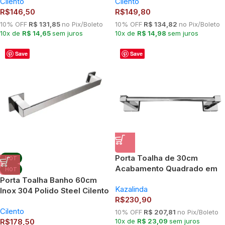
Cilento
Cilento
R$
146,50
R$
149,80
10% OFF
R$ 131,85
no Pix/Boleto
10% OFF
R$ 134,82
no Pix/Boleto
10x de
R$ 14,65
sem juros
10x de
R$ 14,98
sem juros
Save
Save
Porta Toalha de 30cm
HOT
Acabamento Quadrado em
HOT
Latão – TM176101
Porta Toalha Banho 60cm
Kazalinda
Inox 304 Polido Steel Cilento
R$
230,90
Anti-Ferrugem
Cilento
10% OFF
R$ 207,81
no Pix/Boleto
R$
178,50
10x de
R$ 23,09
sem juros