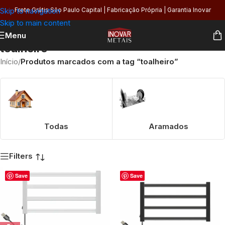
Skip to navigation
Frete Grátis São Paulo Capital | Fabricação Própria | Garantia Inovar
Skip to main content
Menu
toalheiro
Início
/
Produtos marcados com a tag “toalheiro”
Todas
Aramados
Filters
Save
Save