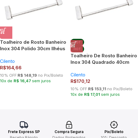
Toalheiro de Rosto Banheiro
HOT
Inox 304 Polido 30cm Ilhéus
HOT
Cilento – Não Enferruja
Toalheiro De Rosto Banheiro
Cilento
Inox 304 Quadrado 40cm
R$
164,66
Ilhéus Cilento – Não
Cilento
Enferruja
10% OFF
R$ 148,19
no Pix/Boleto
10x de
R$ 16,47
sem juros
R$
170,12
10% OFF
R$ 153,11
no Pix/Boleto
10x de
R$ 17,01
sem juros
Frete Express SP
Compra Segura
Pix/Boleto
Receba Rápido
Dados Protegidos
10% Desconto