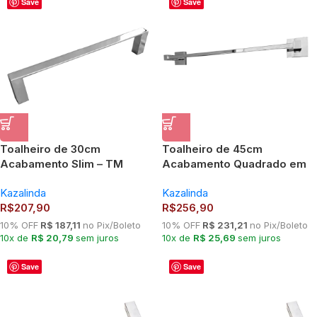
Save
Save
Toalheiro de 30cm
Toalheiro de 45cm
Acabamento Slim – TM
Acabamento Quadrado em
176103
Latão – TM c
Kazalinda
Kazalinda
R$
207,90
R$
256,90
10% OFF
R$ 187,11
no Pix/Boleto
10% OFF
R$ 231,21
no Pix/Boleto
10x de
R$ 20,79
sem juros
10x de
R$ 25,69
sem juros
Save
Save