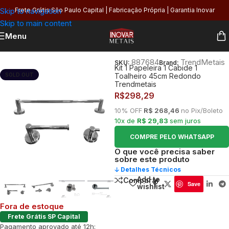
Skip to navigation
Frete Grátis São Paulo Capital | Fabricação Própria | Garantia Inovar
Skip to main content
Menu
Início
/
Banheiro
/
Organização
/
Kits e Acessórios
887684
TrendMetais
SKU:
Brand:
Kit 1 Papeleira 1 Cabide 1
SOLD OUT
Toalheiro 45cm Redondo
Trendmetais
R$
298,29
10% OFF
R$ 268,46
no Pix/Boleto
10x de
R$ 29,83
sem juros
COMPRE PELO WHATSAPP
O que você precisa saber
sobre este produto
🡣 Detalhes Técnicos
Add to
Comparar
Save
wishlist
Fora de estoque
Frete Grátis SP Capital
Pagamento aprovado até 12h: