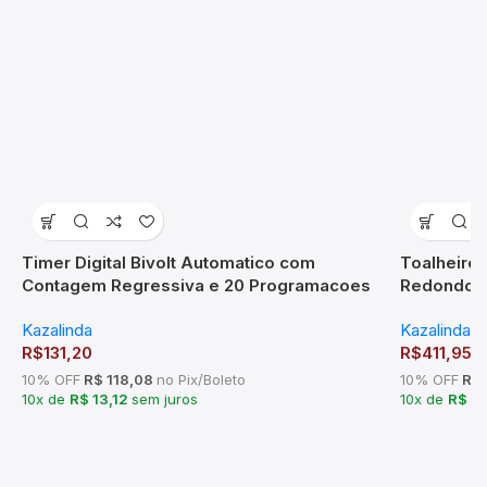
Timer Digital Bivolt Automatico com
Toalheiro
Contagem Regressiva e 20 Programacoes
Redondo 
Kazalinda
Kazalinda
Kazalinda
R$
131,20
R$
411,95
10% OFF
R$ 118,08
no Pix/Boleto
10% OFF
R$ 
10x de
R$ 13,12
sem juros
10x de
R$ 4