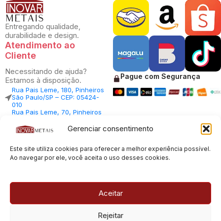
Entregando qualidade,
durabilidade e design.
Atendimento ao
Cliente
Necessitando de ajuda?
Pague com Segurança
Estamos à disposição.
Rua Pais Leme, 180, Pinheiros
São Paulo/SP – CEP: 05424-
010
Rua Pais Leme, 70, Pinheiros
São Paulo/SP – CEP: 05424-
010
Gerenciar consentimento
Central Vendas: (11) 98812-
5033
Este site utiliza cookies para oferecer a melhor experiência possível.
Central Atendimento: (11)
94535-7237
Ao navegar por ele, você aceita o uso desses cookies.
SAC:
sac@inovarmetais.com.br
Aceitar
© 2013 - 2026 |
Inovar Metais
| Todos os direitos reservados.
Rejeitar
Desenvolvido por
Experts Digitais