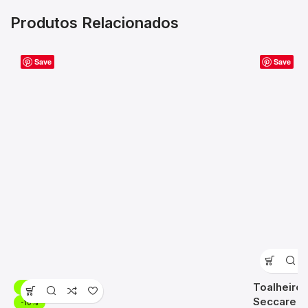
Produtos Relacionados
Save
Save
Toalheiro 
-10%
Seccare
-10%