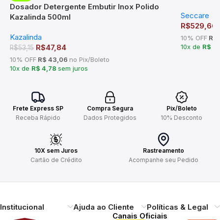
Dosador Detergente Embutir Inox Polido
Seccare
Kazalinda 500ml
R$
529,66
Kazalinda
10% OFF
R$ 
R$
47,84
10x de
R$ 5
R$
53,15
10% OFF
R$ 43,06
no Pix/Boleto
10x de
R$ 4,78
sem juros
Frete Express SP
Compra Segura
Pix/Boleto
Receba Rápido
Dados Protegidos
10% Desconto
10X sem Juros
Rastreamento
Cartão de Crédito
Acompanhe seu Pedido
Institucional
Ajuda ao Cliente
Políticas & Legal
Canais Oficiais