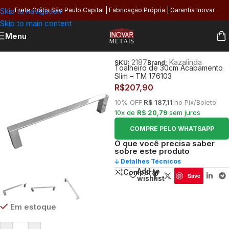
Skip to navigation
Frete Grátis São Paulo Capital | Fabricação Própria | Garantia Inovar
Skip to main content
Menu
Início
/
Banheiro
/
Organização
/
Porta Toalhas
2187
Kazalinda
SKU:
Brand:
Toalheiro de 30cm Acabamento
Slim – TM 176103
R$
207,90
10% OFF
R$ 187,11
no Pix/Boleto
10x de
R$ 20,79
sem juros
COMPRE PELO WHATSAPP
O que você precisa saber
sobre este produto
🡣 Detalhes Técnicos
Add to
Comparar
Save
wishlist
Em estoque