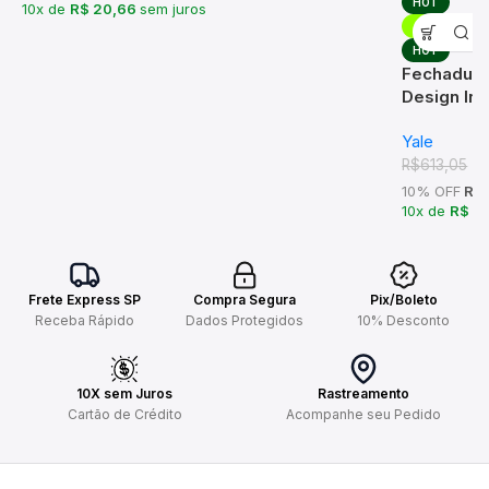
HOT
10x de
R$ 20,66
sem juros
-10%
HOT
Fechadura 
Design In
Yale
R
R$
613,05
10% OFF
R$ 
10x de
R$ 5
Frete Express SP
Compra Segura
Pix/Boleto
Receba Rápido
Dados Protegidos
10% Desconto
10X sem Juros
Rastreamento
Cartão de Crédito
Acompanhe seu Pedido