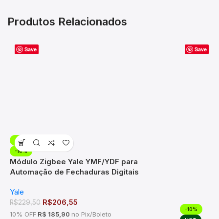
Produtos Relacionados
Save
Save
-10%
-10%
Módulo Zigbee Yale YMF/YDF para
Automação de Fechaduras Digitais
Yale
R$
206,55
R$
229,50
-10%
10% OFF
R$ 185,90
no Pix/Boleto