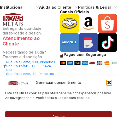
Institucional
Ajuda ao Cliente
Políticas & Legal
Canais Oficiais
Entregando qualidade,
durabilidade e design.
Atendimento ao
Cliente
Necessitando de ajuda?
Pague com Segurança
Estamos à disposição.
Rua Pais Leme, 180, Pinheiros
São Paulo/SP – CEP: 05424-
010
Rua Pais Leme, 70, Pinheiros
São Paulo/SP – CEP: 05424-
010
Gerenciar consentimento
Central Vendas: (11) 98812-
5033
Este site utiliza cookies para oferecer a melhor experiência possível.
Central Atendimento: (11)
94535-7237
Ao navegar por ele, você aceita o uso desses cookies.
SAC:
sac@inovarmetais.com.br
Aceitar