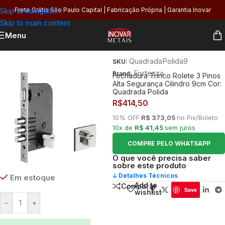
Skip to navigation
Frete Grátis São Paulo Capital | Fabricação Própria | Garantia Inovar
Skip to main content
Menu
Início
/
Segurança
/
Fechaduras
QuadradaPolida9
SKU:
Fortezza
Brand:
Fechadura Trinco Rolete 3 Pinos
Alta Segurança Cilindro 9cm Cor:
Quadrada Polida
R$
414,50
10% OFF
R$ 373,05
no Pix/Boleto
10x de
R$ 41,45
sem juros
COMPRE PELO WHATSAPP
O que você precisa saber
sobre este produto
🡣 Detalhes Técnicos
Em estoque
Add to
Comparar
Save
wishlist
-
+