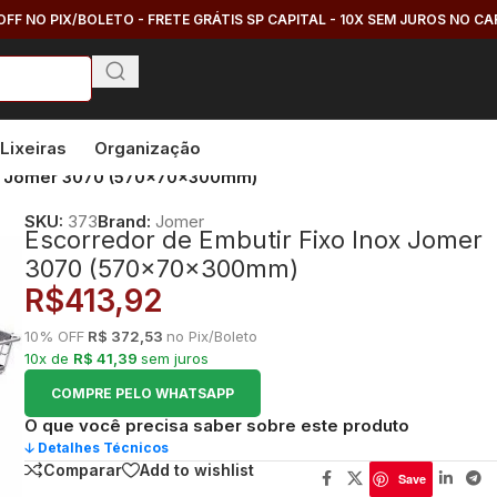
OFF NO PIX/BOLETO - FRETE GRÁTIS SP CAPITAL - 10X SEM JUROS NO C
Lixeiras
Organização
ox Jomer 3070 (570x70x300mm)
SKU:
373
Brand:
Jomer
Escorredor de Embutir Fixo Inox Jomer
3070 (570x70x300mm)
R$
413,92
10% OFF
R$ 372,53
no Pix/Boleto
10x de
R$ 41,39
sem juros
COMPRE PELO WHATSAPP
O que você precisa saber sobre este produto
🡣 Detalhes Técnicos
Comparar
Add to wishlist
Save