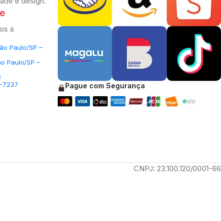
dade e design.
te
os à
São Paulo/SP –
ão Paulo/SP –
3
5-7237
Pague com Segurança
CNPJ: 23.100.120/0001-66