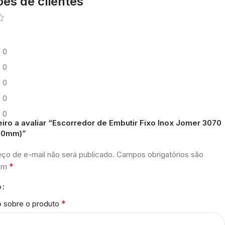
ões de clientes
0
0
0
0
0
eiro a avaliar “Escorredor de Embutir Fixo Inox Jomer 3070
00mm)”
ço de e-mail não será publicado.
Campos obrigatórios são
*
com
o
*
o sobre o produto