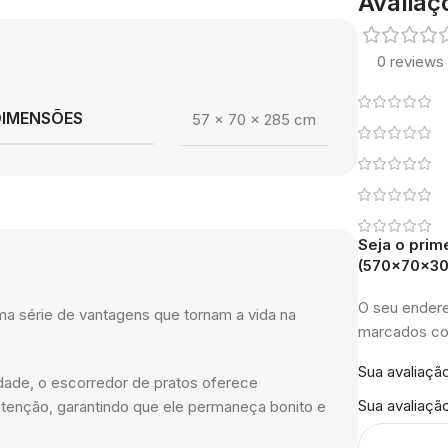
Avaliaç
0 reviews
DIMENSÕES
57 × 70 × 285 cm
Seja o prim
(570x70x3
O seu endere
ma série de vantagens que tornam a vida na
marcados 
Sua avaliaçã
idade, o escorredor de pratos oferece
Sua avaliaçã
nutenção, garantindo que ele permaneça bonito e