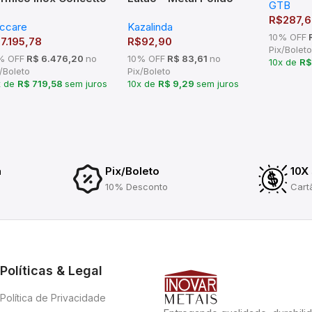
GTB
800mm 
ccare
Cromado – Liga de
R$
287,
ccare
Kazalinda
Cobre TM-176602
10% OFF
R
$
7.195,78
R$
92,90
Pix/Boleto
% OFF
R$ 6.476,20
no
10% OFF
R$ 83,61
no
10x de
R$
/Boleto
Pix/Boleto
x de
R$ 719,58
sem juros
10x de
R$ 9,29
sem juros
a
Pix/Boleto
10X
10% Desconto
Cart
Políticas & Legal
Política de Privacidade