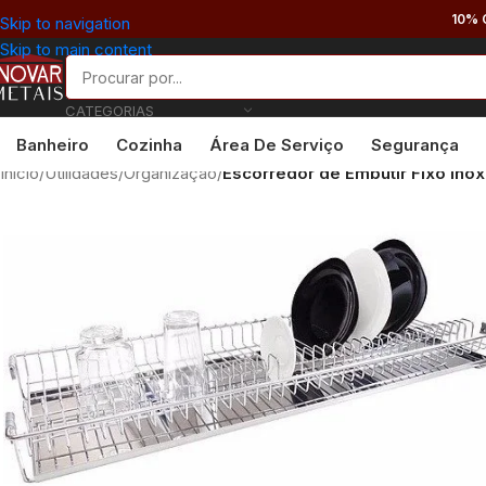
10% 
Skip to navigation
Skip to main content
CATEGORIAS
Banheiro
Cozinha
Área De Serviço
Segurança
Início
/
Utilidades
/
Organização
/
Escorredor de Embutir Fixo In