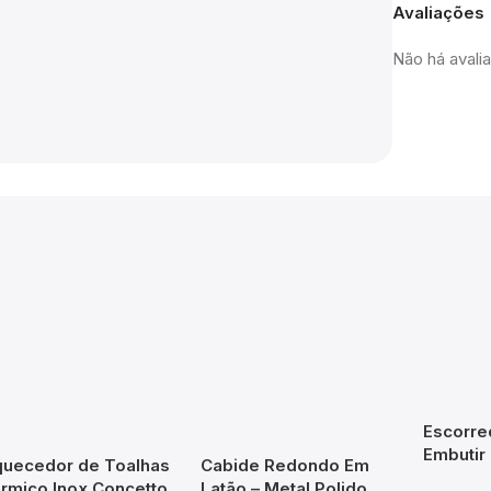
Avaliações
Não há avali
Escorre
Embutir
uecedor de Toalhas
Cabide Redondo Em
770x75
rmico Inox Concetto
Latão – Metal Polido