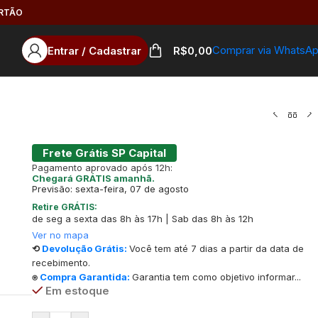
ARTÃO
Comprar via WhatsA
Entrar / Cadastrar
R$
0,00
Frete Grátis SP Capital
Pagamento aprovado após 12h:
Chegará GRÁTIS amanhã.
Previsão: sexta-feira, 07 de agosto
Retire GRÁTIS:
de seg a sexta das 8h às 17h | Sab das 8h às 12h
Ver no mapa
⟲
Devolução Grátis:
Você tem até 7 dias a partir da data de
recebimento.
⍟
Compra Garantida:
Garantia tem como objetivo informar...
Em estoque