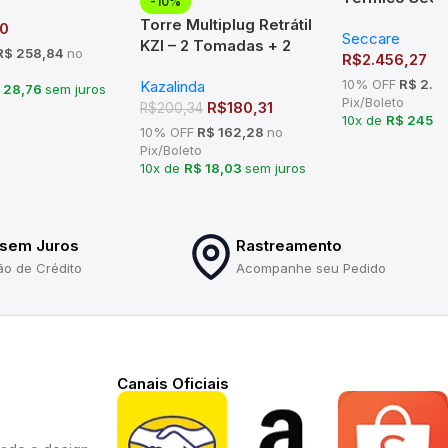
-10%
Cromado
Piazza Branco
Torre Multiplug Retrátil
60
Seccare
KZI – 2 Tomadas + 2
$ 258,84
no
R$
2.456,27
USB – Embutir – Design
10% OFF
R$ 2.2
Kazalinda
Oculto
 28,76
sem juros
Pix/Boleto
R$
180,31
R$
200,34
10x de
R$ 245,
10% OFF
R$ 162,28
no
Pix/Boleto
10x de
R$ 18,03
sem juros
 sem Juros
Rastreamento
ão de Crédito
Acompanhe seu Pedido
Canais Oficiais