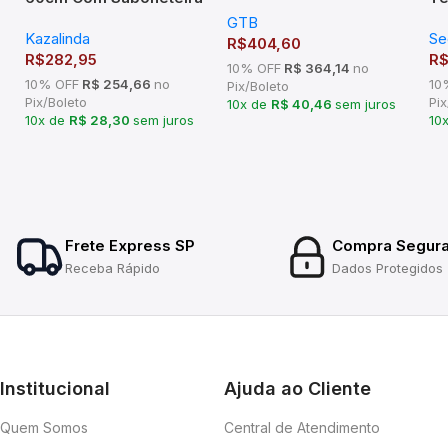
570x75x270mm Mód
– Acabamento Redondo
Se
GTB
600mm Inox
Kazalinda
Se
em Latão – TM176502
R$
404,60
R$
282,95
R
10% OFF
R$ 364,14
no
10% OFF
R$ 254,66
no
10
Pix/Boleto
Pix/Boleto
Pix
10x de
R$ 40,46
sem juros
10x de
R$ 28,30
sem juros
10
Frete Express SP
Compra Segur
Receba Rápido
Dados Protegidos
Institucional
Ajuda ao Cliente
Quem Somos
Central de Atendimento