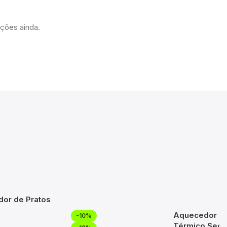
ações ainda.
dor de Pratos
Aquecedor To
-10%
x270mm Mód
Térmico Secc