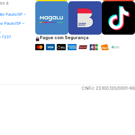
os à
São Paulo/SP –
ão Paulo/SP –
3
5-7237
Pague com Segurança
CNPJ: 23.100.120/0001-66