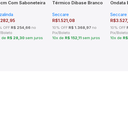
cm Com Saboneteira
Térmico Dibase Branco
Ondata 
Acabamento Redondo
ou Preto Seccare
Fosco S
zalinda
Seccare
Seccare
 Latão – TM176502
$
282,95
R$
1.521,08
R$
3.527
% OFF
R$ 254,66
no
10% OFF
R$ 1.368,97
no
10% OFF
R
/Boleto
Pix/Boleto
Pix/Boleto
x de
R$ 28,30
sem juros
10x de
R$ 152,11
sem juros
10x de
R$