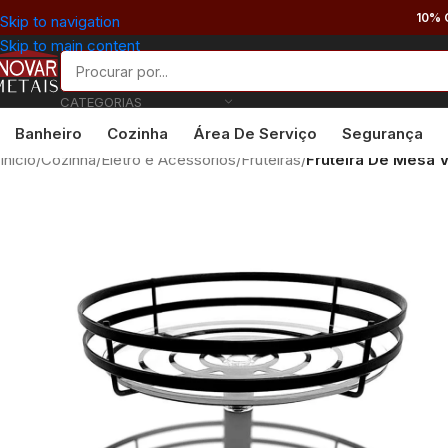
10% 
Skip to navigation
Skip to main content
CATEGORIAS
Banheiro
Cozinha
Área De Serviço
Segurança
Início
/
Cozinha
/
Eletro e Acessórios
/
Fruteiras
/
Fruteira De Mesa 