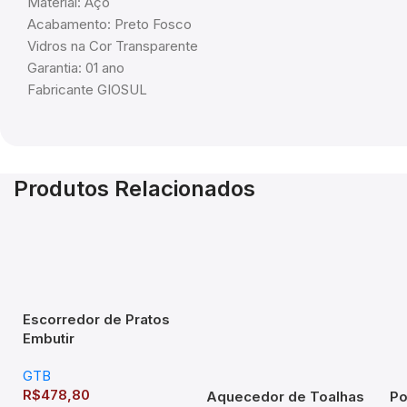
Material: Aço
Acabamento: Preto Fosco
Vidros na Cor Transparente
Garantia: 01 ano
Fabricante GIOSUL
Produtos Relacionados
Escorredor de Pratos
Embutir
770x75x270mm Mód
GTB
800mm Inox
R$
478,80
Aquecedor de Toalhas
Po