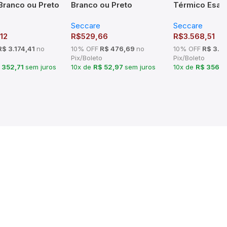
Branco ou Preto
Branco ou Preto
Térmico Esatt
eccare
Seccare
ou Preto Sec
Seccare
Seccare
,12
R$
529,66
R$
3.568,51
$ 3.174,41
no
10% OFF
R$ 476,69
no
10% OFF
R$ 3.2
Pix/Boleto
Pix/Boleto
 352,71
sem juros
10x de
R$ 52,97
sem juros
10x de
R$ 356,