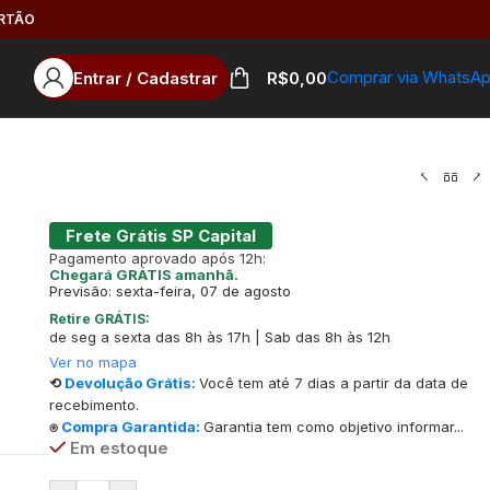
ARTÃO
Comprar via WhatsA
Entrar / Cadastrar
R$
0,00
Frete Grátis SP Capital
Pagamento aprovado após 12h:
Chegará GRÁTIS amanhã.
Previsão: sexta-feira, 07 de agosto
Retire GRÁTIS:
de seg a sexta das 8h às 17h | Sab das 8h às 12h
Ver no mapa
⟲
Devolução Grátis:
Você tem até 7 dias a partir da data de
recebimento.
⍟
Compra Garantida:
Garantia tem como objetivo informar...
Em estoque