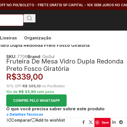
OFF NO PIX/BOLETO - FRETE GRÁTIS SP CAPITAL - 10X SEM JUROS NO C
Lixeiras
Organização
Vidro Dupla Redonda Preto Fosco Giratória
SKU:
7706
Brand:
GioSul
Fruteira De Mesa Vidro Dupla Redonda
Preto Fosco Giratória
R$
339,00
10% OFF
R$ 305,10
no Pix/Boleto
10x de
R$ 33,90
sem juros
COMPRE PELO WHATSAPP
O que você precisa saber sobre este produto
🡣 Detalhes Técnicos
Comparar
Add to wishlist
Save