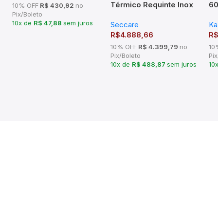
Térmico Requinte Inox
60
10% OFF
R$ 430,92
no
Seccare
– 
Pix/Boleto
10x de
R$ 47,88
sem juros
Seccare
Ka
em
R$
4.888,66
R
10% OFF
R$ 4.399,79
no
10
Pix/Boleto
Pix
10x de
R$ 488,87
sem juros
10