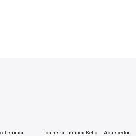
ro Térmico
Toalheiro Térmico Bello
Aquecedor de