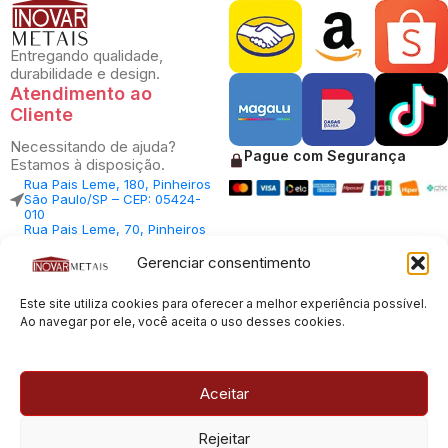
Entregando qualidade,
durabilidade e design.
Atendimento ao
Cliente
Necessitando de ajuda?
Pague com Segurança
Estamos à disposição.
Rua Pais Leme, 180, Pinheiros
São Paulo/SP – CEP: 05424-
010
Rua Pais Leme, 70, Pinheiros
São Paulo/SP – CEP: 05424-
010
Gerenciar consentimento
Central Vendas: (11) 98812-
5033
Este site utiliza cookies para oferecer a melhor experiência possível.
Central Atendimento: (11)
94535-7237
Ao navegar por ele, você aceita o uso desses cookies.
SAC:
sac@inovarmetais.com.br
Aceitar
© 2013 - 2026 |
Inovar Metais
| Todos os direitos reservados.
Rejeitar
Desenvolvido por
Experts Digitais