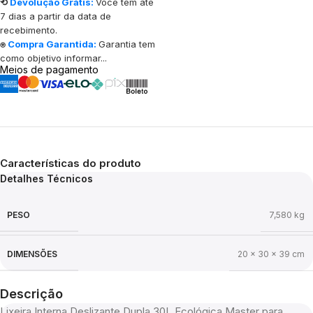
⟲
Devolução Grátis:
Você tem até
7 dias a partir da data de
recebimento.
⍟
Compra Garantida:
Garantia tem
como objetivo informar...
Meios de pagamento
Características do produto
Detalhes Técnicos
PESO
7,580 kg
DIMENSÕES
20 × 30 × 39 cm
Descrição
Lixeira Interna Deslizante Dupla 30L Ecológica Master para