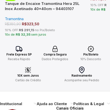
Tanque de Encaixe Tramontina Hera 25L
10% OFF
R$ 
Inox Acetinado 40x40cm – 94403107
10x de
R$ 5
Tramontina
R$
323,50
R$
380,90
10% OFF
R$ 291,15
no Pix/Boleto
10x de
R$ 32,35
sem juros
Frete Express SP
Compra Segura
Pix/Boleto
Receba Rápido
Dados Protegidos
10% Desconto
10X sem Juros
Rastreamento
Cartão de Crédito
Acompanhe seu Pedido
Institucional
Ajuda ao Cliente
Políticas & Legal
Canais Oficiais