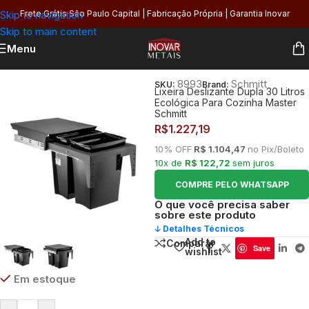
Skip to navigation
Frete Grátis São Paulo Capital | Fabricação Própria | Garantia Inovar
Skip to main content
Menu
Início
/
Cozinha
/
Bancada e Pia
/
Lixeiras de Embutir
8993
Schmitt
SKU:
Brand:
Lixeira Deslizante Dupla 30 Litros
Ecológica Para Cozinha Master
Schmitt
R$
1.227,19
10% OFF
R$ 1.104,47
no Pix/Boleto
10x de
R$ 122,72
sem juros
COMPRE PELO WHATSAPP
O que você precisa saber
sobre este produto
🡣 Detalhes Técnicos
Add to
Comparar
Save
wishlist
Em estoque