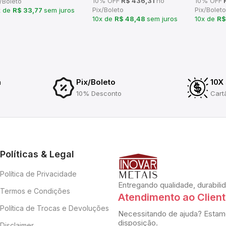
10% OFF
R$ 436,31
no
10% OFF
R
/Boleto
Pix/Boleto
Pix/Boleto
x de
R$ 33,77
sem juros
10x de
R$ 48,48
sem juros
10x de
R$
a
Pix/Boleto
10X
10% Desconto
Cart
Políticas & Legal
Política de Privacidade
Entregando qualidade, durabili
Termos e Condições
Atendimento ao Clien
Política de Trocas e Devoluções
Necessitando de ajuda? Estam
disposição.
Disclaimer