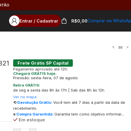
ARTÃO
Comprar via WhatsA
Entrar / Cadastrar
R$
0,00
321
Frete Grátis SP Capital
Pagamento aprovado até 12h:
Chegará GRÁTIS hoje.
Previsão: sexta-feira, 07 de agosto
Retire GRÁTIS:
de seg a sexta das 8h às 17h | Sab das 8h às 12h
Ver no mapa
⟲
Devolução Grátis:
Você tem até 7 dias a partir da data de
recebimento.
⍟
Compra Garantida:
Garantia tem como objetivo informar...
Em estoque