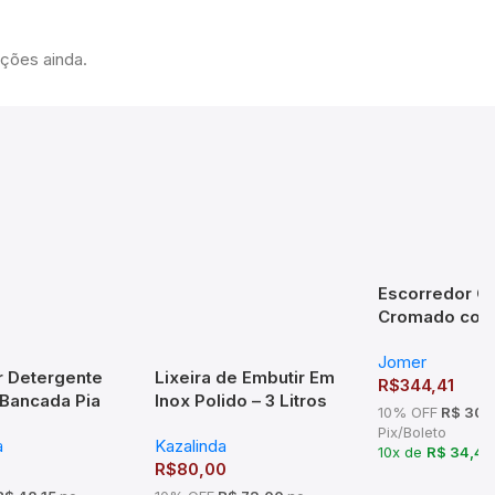
ações ainda.
Escorredor C
Cromado com
Talheres – 2
Jomer
 Detergente
Lixeira de Embutir Em
R$
344,41
 Bancada Pia
Inox Polido – 3 Litros
10% OFF
R$ 309
 Inox
Pix/Boleto
a
Kazalinda
do
10x de
R$ 34,4
R$
80,00