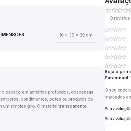
Avaliaç
0 reviews
DIMENSÕES
10 × 39 × 39 cm
Seja o prim
Paramount”
O seu endere
zar o espaço em armários profundos, despensas
marcados 
temperos, condimentos, potes ou produtos de
m um simples giro. O material
transparente
Sua avaliaçã
Sua avaliaçã