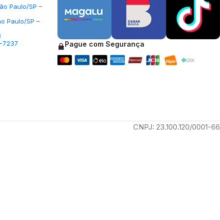
São Paulo/SP –
ão Paulo/SP –
3
5-7237
Pague com Segurança
CNPJ: 23.100.120/0001-66