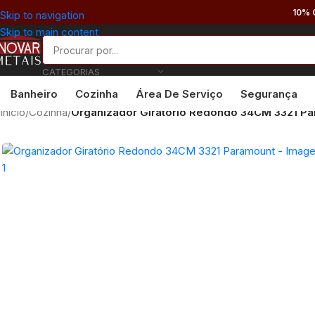
10% 
Skip to navigation
Skip to main content
CATEGORIAS
Banheiro
Cozinha
Área De Serviço
Segurança
Início
/
Cozinha
/
Organizador Giratório Redondo 34CM 3321 P