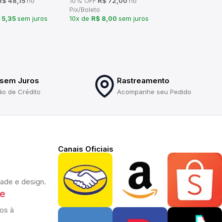
$ 48,15
no
10% OFF
R$ 72,00
no
Pix/Boleto
 5,35
sem juros
10x de
R$ 8,00
sem juros
 sem Juros
Rastreamento
ão de Crédito
Acompanhe seu Pedido
Canais Oficiais
dade e design.
te
os à