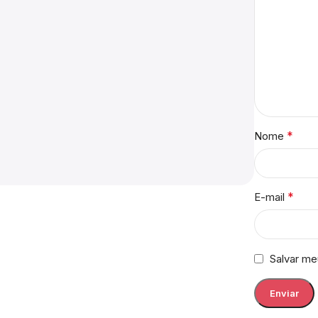
*
Nome
*
E-mail
Salvar me