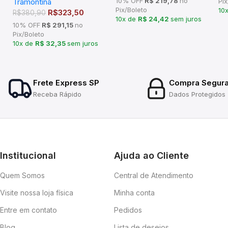
10% OFF
R$ 219,78
no
Tramontina
Pix
40x40cm – 94403107
Pix/Boleto
10
R$
323,50
R$
380,90
10x de
R$ 24,42
sem juros
10% OFF
R$ 291,15
no
Pix/Boleto
10x de
R$ 32,35
sem juros
Frete Express SP
Compra Segur
Receba Rápido
Dados Protegidos
Institucional
Ajuda ao Cliente
Quem Somos
Central de Atendimento
Visite nossa loja física
Minha conta
Entre em contato
Pedidos
Blog
Lista de desejos