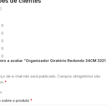
ões de clientes
0
0
0
0
0
eiro a avaliar “Organizador Giratório Redondo 34CM 3321
ço de e-mail não será publicado.
Campos obrigatórios são
*
com
o
*
o sobre o produto