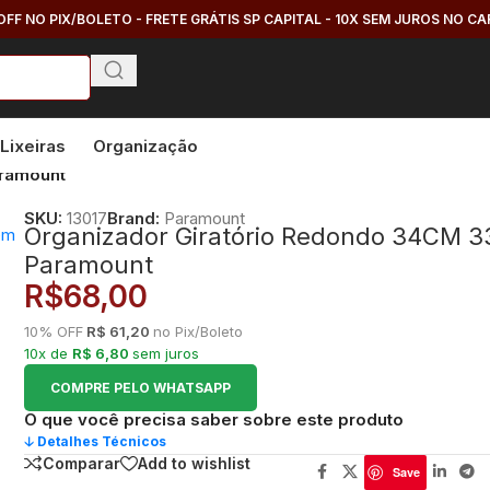
OFF NO PIX/BOLETO - FRETE GRÁTIS SP CAPITAL - 10X SEM JUROS NO C
Lixeiras
Organização
aramount
SKU:
13017
Brand:
Paramount
Organizador Giratório Redondo 34CM 3
Paramount
R$
68,00
10% OFF
R$ 61,20
no Pix/Boleto
10x de
R$ 6,80
sem juros
COMPRE PELO WHATSAPP
O que você precisa saber sobre este produto
🡣 Detalhes Técnicos
Comparar
Add to wishlist
Save