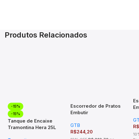
Produtos Relacionados
Es
Escorredor de Pratos
-15%
Em
Embutir
9
-15%
570x75x270mm Mód
G
1
Tanque de Encaixe
GTB
600mm Cromado
R
Tramontina Hera 25L
R$
244,20
Inox Acetinado
10