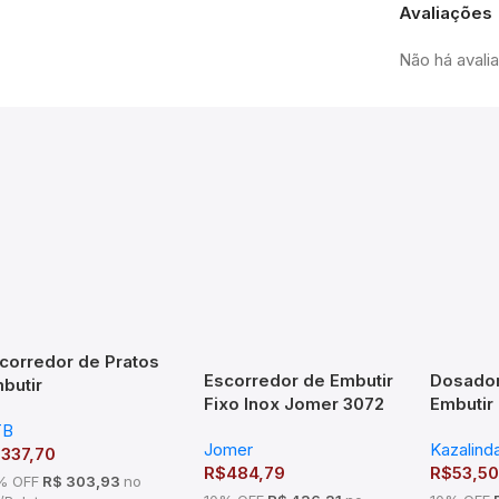
Avaliações
Não há avali
corredor de Pratos
Escorredor de Embutir
Dosador
butir
Fixo Inox Jomer 3072
Embutir
70x75x270mm Mód
(770x70x300mm)
Redondo
TB
000mm Cromado
Jomer
Kazalind
Escova
$
337,70
R$
484,79
R$
53,50
% OFF
R$ 303,93
no