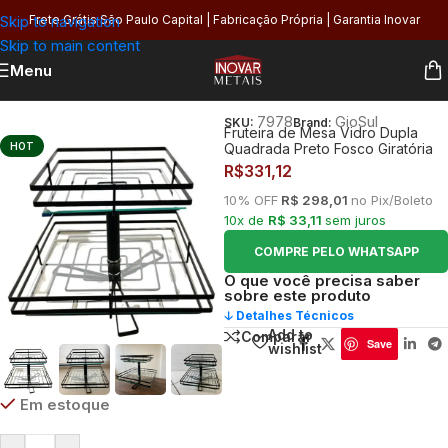
Skip to navigation
Frete Grátis São Paulo Capital | Fabricação Própria | Garantia Inovar
Skip to main content
Menu
Início
/
Utilidades
/
Organização
7978
GioSul
SKU:
Brand:
Fruteira de Mesa Vidro Dupla
HOT
Quadrada Preto Fosco Giratória
R$
331,12
10% OFF
R$ 298,01
no Pix/Boleto
10x de
R$ 33,11
sem juros
COMPRE PELO WHATSAPP
O que você precisa saber
sobre este produto
🡣 Detalhes Técnicos
Add to
Comparar
Save
wishlist
Em estoque