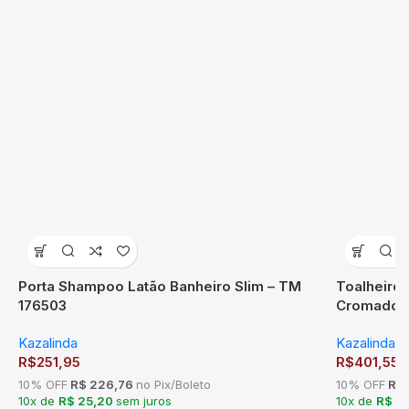
Porta Shampoo Latão Banheiro Slim – TM
Toalheiro
176503
Cromado 
Kazalinda
Kazalinda
,
R$
251,95
R$
401,55
10% OFF
R$ 226,76
no Pix/Boleto
10% OFF
R$ 
10x de
R$ 25,20
sem juros
10x de
R$ 4