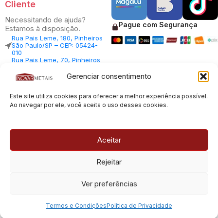
Cliente
Necessitando de ajuda?
Pague com Segurança
Estamos à disposição.
Rua Pais Leme, 180, Pinheiros
São Paulo/SP – CEP: 05424-
010
Rua Pais Leme, 70, Pinheiros
São Paulo/SP – CEP: 05424-
010
Gerenciar consentimento
Central Vendas: (11) 98812-
5033
Este site utiliza cookies para oferecer a melhor experiência possível.
Central Atendimento: (11)
94535-7237
Ao navegar por ele, você aceita o uso desses cookies.
SAC:
sac@inovarmetais.com.br
Aceitar
© 2013 - 2026 |
Inovar Metais
| Todos os direitos reservados.
Rejeitar
Desenvolvido por
Experts Digitais
Ver preferências
CNPJ: 23.100.120/0001-66
Termos e Condições
Política de Privacidade
Menu
Favoritos
Carrinho
Conta